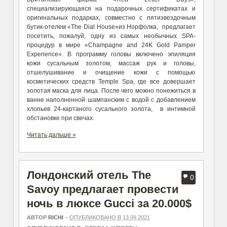
специализирующаяся на подарочных сертификатах и
оригинальных подарках, совместно с пятизвездочным
бутик-отелем «The Dial House»из Норфолка, предлагает
посетить, пожалуй, одну из самых необычных SPA-
процедур в мире «Champagne and 24K Gold Pamper
Experience». В программу головы включено эпиляция
кожи сусальным золотом, массаж рук и головы,
отшелушивание и очищение кожи с помощью
косметических средств Temple Spa, где все довершает
золотая маска для лица. После чего можно понежиться в
ванне наполненной шампанским с водой с добавлением
хлопьев 24-картаного сусального золота, в интимной
обстановке при свечах.
Читать дальше »
Лондонский отель The
0
Savoy предлагает провести
ночь в люксе Gucci за 20.000$
АВТОР
RICHI
–
ОПУБЛИКОВАНО В 13.09.2021