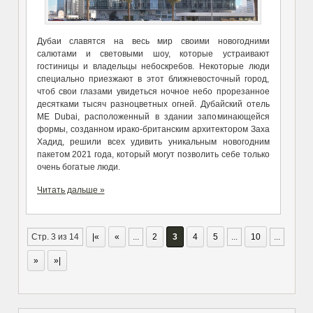
Дубаи славятся на весь мир своими новогодними
салютами и световыми шоу, которые устраивают
гостиницы и владельцы небоскребов. Некоторые люди
специально приезжают в этот ближневосточный город,
чтоб свои глазами увидеться ночное небо прорезанное
десятками тысяч разноцветных огней. Дубайский отель
ME Dubai, расположенный в здании запоминающейся
формы, созданном ирако-британским архитектором Заха
Хадид, решили всех удивить уникальным новогодним
пакетом 2021 года, который могут позволить себе только
очень богатые люди.
Читать дальше »
Стр. 3 из 14
|«
«
...
2
3
4
5
...
10
...
»
»|