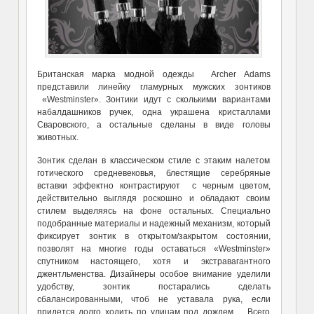
Британская марка модной одежды Archer Adams
представили линейку гламурных мужских зонтиков
«Westminster». Зонтики идут с сколькими вариантами
набалдашников ручек, одна украшена кристаллами
Сваровского, а остальные сделаны в виде головы
животных.
Зонтик сделан в классическом стиле с этаким налетом
готического средневековья, блестящие серебряные
вставки эффектно контрастируют с черным цветом,
действительно выглядя роскошно и обладают своим
стилем выделяясь на фоне остальных. Специально
подобранные материалы и надежный механизм, который
фиксирует зонтик в открытом/закрытом состоянии,
позволят на многие годы оставаться «Westminster»
спутником настоящего, хотя и экстравагантного
джентльменства. Дизайнеры особое внимание уделили
удобству, зонтик постарались сделать
сбалансированными, чтоб не уставала рука, если
придется долго ходить по улицам под дождем. Всего