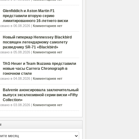
Glenfiddich и Aston Martin F1
представили вторую серию
лимитированного 16-летнего виски
овано в 06.08.2026 |
Комментариев нет
Новый гиперкар Hennessey Blackbird
посвящен легендарному самолету
разведчику SR-71 «Blackbird»
овано в 05.08.2026 |
Комментариев нет
TAG Heuer и Team Ikuzawa представили
новые часы Carrera Chronograph в
гоночном стиле
овано в 04.08.2026 |
Комментариев нет
Balvenie анонсировала заключительный
выпуск эксклюзивной серии виски «Fifty
Collection»
овано в 03.08.2026 |
Комментариев нет
ы