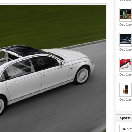
Опублик
Опублик
Опублик
Опублик
Архив
Архивы