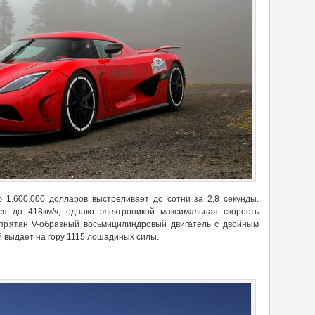
 1.600.000 долларов выстреливает до сотни за 2,8 секунды.
я до 418км/ч, однако электроникой максимальная скорость
спрятан V-образный восьмицилиндровый двигатель с двойным
й выдает на гору 1115 лошадиных силы.