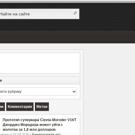
и
и
ии
Комментарии
Метки
Прототип суперкара Cizeta-Moroder V16T
Джорджо Мородера может уйти с
молотка за 1,8 млн долларов
овано в 07.08.2026 |
Комментариев нет