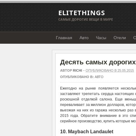
ELITETHINGS
САМЫЕ ДОРОГИЕ ВЕЩИ В МИРЕ
Главная
Авто
Часы
Отели
О
Десять самых дорогих
АВТОР
RICHI
–
ОПУБЛИКОВАНО В 25.05.2015
ОПУБЛИКОВАНО В:
АВТО
Ежегодно на рынке появляется несколь
заставляют трепетать сердца настоящих 
роскошной отделкой салона. Еще меньш
переваливает за миллион долларов, котор
выезжая на них из гаража несколько раз 
2015 года. Обратите внимание в это с
серийное производство, купить которые м
10. Maybach Landaulet