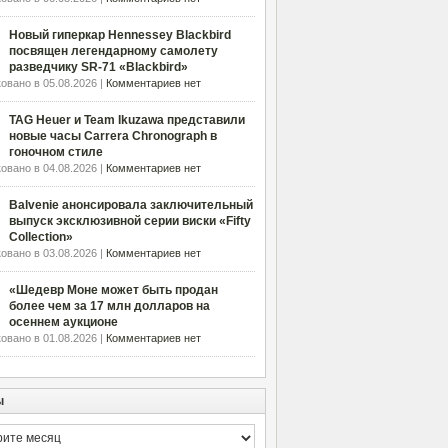
Новый гиперкар Hennessey Blackbird
посвящен легендарному самолету
разведчику SR-71 «Blackbird»
овано в 05.08.2026 |
Комментариев нет
TAG Heuer и Team Ikuzawa представили
новые часы Carrera Chronograph в
гоночном стиле
овано в 04.08.2026 |
Комментариев нет
Balvenie анонсировала заключительный
выпуск эксклюзивной серии виски «Fifty
Collection»
овано в 03.08.2026 |
Комментариев нет
«Шедевр Моне может быть продан
более чем за 17 млн долларов на
осеннем аукционе
овано в 01.08.2026 |
Комментариев нет
ы