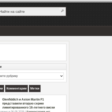
и
и
ии
Комментарии
Метки
Glenfiddich и Aston Martin F1
представили вторую серию
лимитированного 16-летнего виски
овано в 06.08.2026 |
Комментариев нет