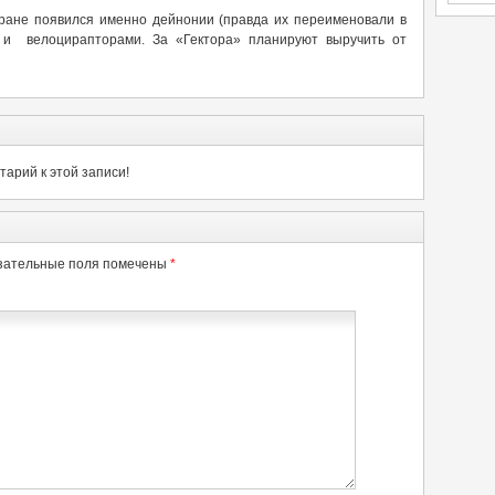
ране появился именно дейнонии (правда их переименовали в
м и велоцирапторами. За «Гектора» планируют выручить от
арий к этой записи!
зательные поля помечены
*