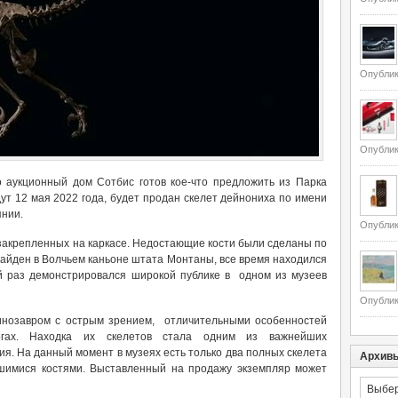
Опублик
Опублик
о аукционный дом Сотбис готов кое-что предложить из Парка
ут 12 мая 2022 года, будет продан скелет дейнониха по имени
янии.
Опублик
 закрепленных на каркасе. Недостающие кости были сделаны по
найден в Волчьем каньоне штата Монтаны, все время находился
й раз демонстрировался широкой публике в одном из музеев
Опублик
нозавром с острым зрением, отличительными особенностей
гах. Находка их скелетов стала одним из важнейших
ия. На данный момент в музеях есть только два полных скелета
Архив
вшимися костями. Выставленный на продажу экземпляр может
Архивы