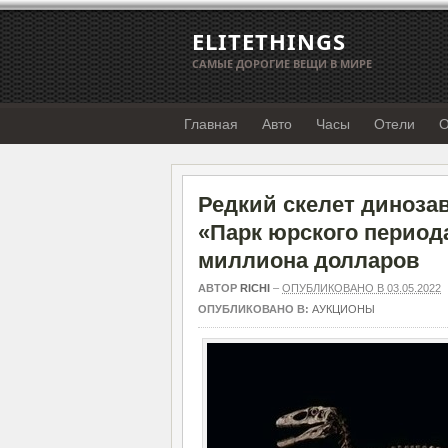
ELITETHINGS
САМЫЕ ДОРОГИЕ ВЕЩИ В МИРЕ
Главная
Авто
Часы
Отели
О
Редкий скелет диноза
«Парк юрского периода
миллиона долларов
АВТОР
RICHI
–
ОПУБЛИКОВАНО В 03.05.2022
ОПУБЛИКОВАНО В:
АУКЦИОНЫ