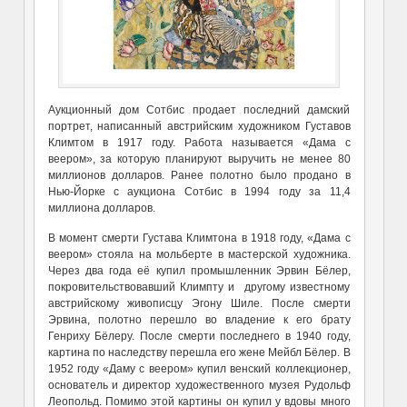
Аукционный дом Сотбис продает последний дамский
портрет, написанный австрийским художником Густавов
Климтом в 1917 году. Работа называется «Дама с
веером», за которую планируют выручить не менее 80
миллионов долларов. Ранее полотно было продано в
Нью-Йорке с аукциона Сотбис в 1994 году за 11,4
миллиона долларов.
В момент смерти Густава Климтона в 1918 году, «Дама с
веером» стояла на мольберте в мастерской художника.
Через два года её купил промышленник Эрвин Бёлер,
покровительствовавший Климпту и другому известному
австрийскому живописцу Эгону Шиле. После смерти
Эрвина, полотно перешло во владение к его брату
Генриху Бёлеру. После смерти последнего в 1940 году,
картина по наследству перешла его жене Мейбл Бёлер. В
1952 году «Даму с веером» купил венский коллекционер,
основатель и директор художественного музея Рудольф
Леопольд. Помимо этой картины он купил у вдовы много