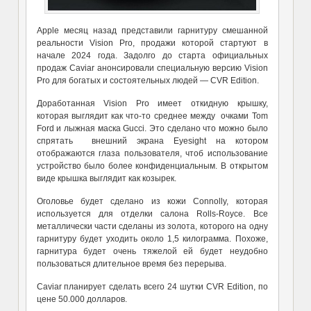
Apple месяц назад представили гарнитуру смешанной
реальности Vision Pro, продажи которой стартуют в
начале 2024 года. Задолго до старта официальных
продаж Caviar анонсировали специальную версию Vision
Pro для богатых и состоятельных людей — CVR Edition.
Доработанная Vision Pro имеет откидную крышку,
которая выглядит как что-то среднее между очками Tom
Ford и лыжная маска Gucci. Это сделано что можно было
спрятать внешний экрана Eyesight на котором
отображаются глаза пользователя, чтоб использование
устройство было более конфиденциальным. В открытом
виде крышка выглядит как козырек.
Оголовье будет сделано из кожи Connolly, которая
используется для отделки салона Rolls-Royce. Все
металлически части сделаны из золота, которого на одну
гарнитуру будет уходить около 1,5 килограмма. Похоже,
гарнитура будет очень тяжелой ей будет неудобно
пользоваться длительное время без перерыва.
Caviar планирует сделать всего 24 шутки CVR Edition, по
цене 50.000 долларов.