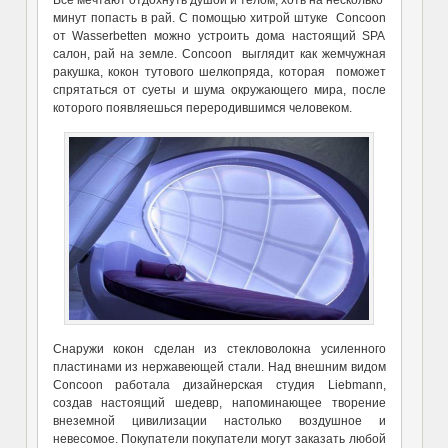
Все мечтают отдохнуть душой и телом, хоть на несколько
минут попасть в рай. С помощью хитрой штуке Concoon
от Wasserbetten можно устроить дома настоящий SPA
салон, рай на земле. Concoon выглядит как жемчужная
ракушка, кокон тутового шелкопряда, которая поможет
спрятаться от суеты и шума окружающего мира, после
которого появляешься переродившимся человеком.
Снаружи кокон сделан из стекловолокна усиленного
пластинами из нержавеющей стали. Над внешним видом
Concoon работала дизайнерская студия Liebmann,
создав настоящий шедевр, напоминающее творение
внеземной цивилизации настолько воздушное и
невесомое. Покупатели покупатели могут заказать любой