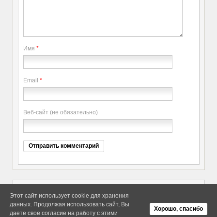
Имя
*
Email
*
Веб-сайт (не обязательно)
Этот сайт использует cookie для хранения
данных. Продолжая использовать сайт, Вы
Copyright elitethings. All Rights
Об Arras WordPress Theme
Хорошо, спасибо
Reserved.
даете свое согласие на работу с этими