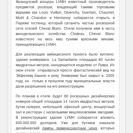
Французский концерн LVMH известный производитель
предметов роскоши, владеющий такими торговыми
марками как Louis Vuitton, Givenchy, Guerlain, Chaumet,
Moët & Chandon и Hennessy собирается открыть в
Париже гостинцу, который сатанеть частью роскошной
сети отелей Cheval Blanc. Отели получили имя в честь
винодельческого хозяйства Chateau Cheval Blanc
известного на весь мир сухими красными винами,
принадлежащего LVMH.
Для реализации амбициозного проекта было куплено
здание универмага La Samaritaine площадью 80 тысяч
квадратных метров, находящегося недалеко от Лувра. Из
окон отеля открываться просто фантастический вид на
Эйфелеву башню и реку. Универмаг был закрыт в 2005
году, но только в прошлом году муниципальные власти
дали разрешение на его реконструкцию.
По планам в отеле будет 80 роскошных дизайнерских
номеров общей площадью 14 тысяч квадратных метров,
бутик галерея, небольшой офисный центр, концертный
зал и ресторан с несколькими мишленовскими звездами.
В реконструкцию здания LVMH собирается вложить
600.000.000 долларов. Уже для бутиков заказали
дизайнерский
лампы люминесцентные цена
, которых