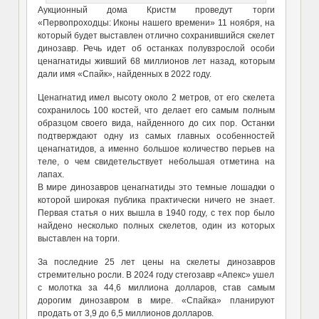
Аукционный дома Кристм проведут торги
«Первопроходцы: Иконы нашего времени» 11 ноября, на
который будет выставлен отлично сохранившийся скелет
динозавр. Речь идет об останках полувзрослой особи
ценагнатиды живший 68 миллионов лет назад, которым
дали имя «Спайк», найденных в 2022 году.
Ценагнатид имел высоту около 2 метров, от его скелета
сохранилось 100 костей, что делает его самым полным
образцом своего вида, найденного до сих пор. Останки
подтверждают одну из самых главных особенностей
ценагнатидов, а именно большое количество перьев на
теле, о чем свидетельствует небольшая отметина на
лапах.
В мире динозавров ценагнатиды это темные лошадки о
которой широкая публика практически ничего не знает.
Первая статья о них вышла в 1940 году, с тех пор было
найдено несколько полных скелетов, один из которых
выставлен на торги.
За последние 25 лет цены на скелеты динозавров
стремительно росли. В 2024 году стегозавр «Апекс» ушел
с молотка за 44,6 миллиона долларов, став самым
дорогим динозавром в мире. «Спайка» планируют
продать от 3,9 до 6,5 миллионов долларов.