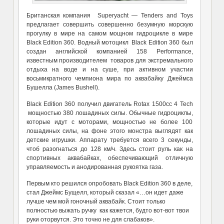
Британская компания Superyacht — Tenders and Toys
предлагает совершить совершенно безумную морскую
прогулку в мире на самом мощном гидроцикле в мире
Black Edition 360. Водный мотоцикл Black Edition 360 был
создан английской компанией 158 Performance,
известным производителем товаров для экстремального
отдыха на воде и на суше, при активном участии
восьмикратного чемпиона мира по аквабайку Джеймса
Бушелла (James Bushell).
Black Edition 360 получил двигатель Rotax 1500cc 4 Tech
мощностью 380 лошадиных силы. Обычные гидроциклы,
которые идут с моторами, мощностью не более 100
лошадиных силы, на фоне этого монстра выглядят как
детские игрушки. Аппарату требуется всего 3 секунды,
чтоб разогнаться до 128 км/ч. Здесь стоит руль как на
спортивных аквабайках, обеспечивающий отличную
управляемость и анодированная рукоятка газа.
Первым кто решился опробовать Black Edition 360 в деле,
стал Джеймс Бущелл, который сказал «…он идет даже
лучше чем мой гоночный аквабайк. Стоит только
полностью выжать ручку как кажется, будто вот-вот твои
руки оторвутся. Это точно не для слабаков».