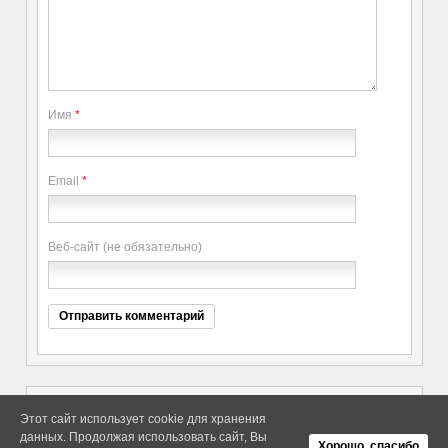
Имя
*
Email
*
Веб-сайт (не обязательно)
Этот сайт использует cookie для хранения
данных. Продолжая использовать сайт, Вы
Copyright elitethings. All Rights
Об Arras WordPress Theme
Хорошо, спасибо