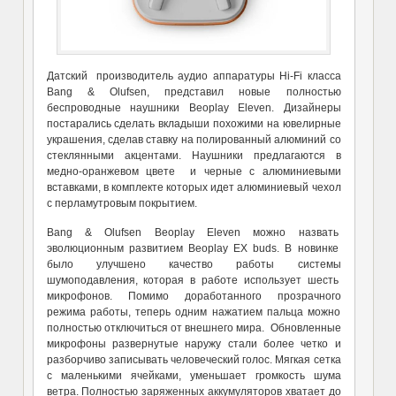
Датский производитель аудио аппаратуры Hi-Fi класса
Bang & Olufsen, представил новые полностью
беспроводные наушники Beoplay Eleven. Дизайнеры
постарались сделать вкладыши похожими на ювелирные
украшения, сделав ставку на полированный алюминий со
стеклянными акцентами. Наушники предлагаются в
медно-оранжевом цвете и черные с алюминиевыми
вставками, в комплекте которых идет алюминиевый чехол
с перламутровым покрытием.
Bang & Olufsen Beoplay Eleven можно назвать
эволюционным развитием Beoplay EX buds. В новинке
было улучшено качество работы системы
шумоподавления, которая в работе использует шесть
микрофонов. Помимо доработанного прозрачного
режима работы, теперь одним нажатием пальца можно
полностью отключиться от внешнего мира. Обновленные
микрофоны развернутые наружу стали более четко и
разборчиво записывать человеческий голос. Мягкая сетка
с маленькими ячейками, уменьшает громкость шума
ветра. Полностью заряженных аккумуляторов хватает до