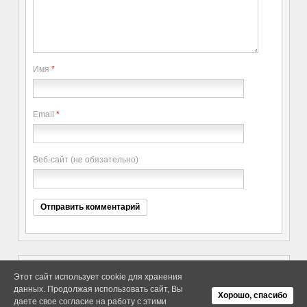
Имя
*
Email
*
Веб-сайт (не обязательно)
Этот сайт использует cookie для хранения
данных. Продолжая использовать сайт, Вы
Copyright elitethings. All Rights
Об Arras WordPress Theme
Хорошо, спасибо
Reserved.
даете свое согласие на работу с этими