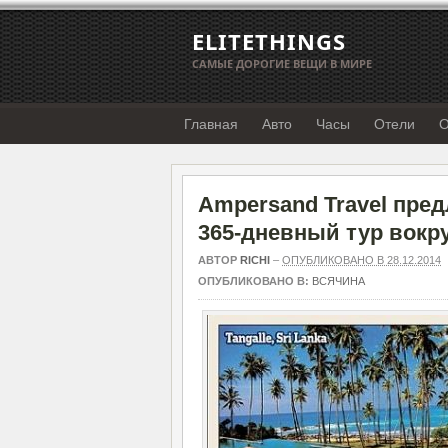
ELITETHINGS
САМЫЕ ДОРОГИЕ ВЕЩИ В МИРЕ
Главная
Авто
Часы
Отели
О
Ampersand Travel пре
365-дневный тур вокру
АВТОР
RICHI
–
ОПУБЛИКОВАНО В 28.12.2014
ОПУБЛИКОВАНО В:
ВСЯЧИНА