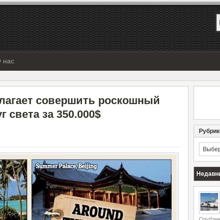
 нас
длагает совершить роскошный
г света за 350.000$
Рубрик
Рубрик
Недавн
Опублик