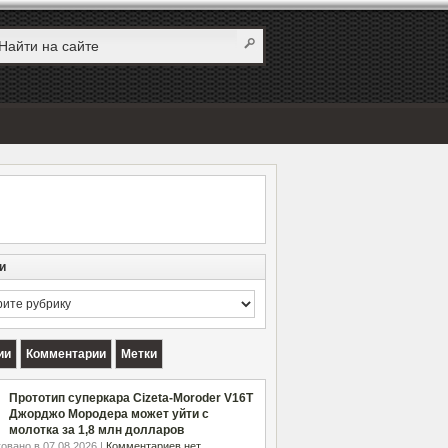
и
и
ии
Комментарии
Метки
Прототип суперкара Cizeta-Moroder V16T
Джорджо Мородера может уйти с
молотка за 1,8 млн долларов
овано в 07.08.2026 |
Комментариев нет