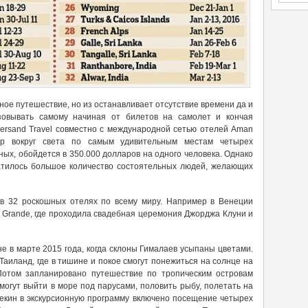
ое путешествие, но из останавливает отсутствие времени да и
изовывать самому начиная от билетов на самолет и кончая
persand Travel совместно с международной сетью отелей Aman
ур вокруг света по самым удивительным местам четырех
ых, обойдется в 350.000 долларов на одного человека. Однако
ратилось большое количество состоятельных людей, желающих
 в 32 роскошных отелях по всему миру. Например в Венеции
l Grande, где проходила свадебная церемония Джорджа Клуни и
е в марте 2015 года, когда склоны Гималаев усыпаны цветами.
Таиланд, где в тишине и покое смогут понежиться на солнце на
Потом запланировано путешествие по тропическим островам
могут выйти в море под парусами, половить рыбу, полетать на
Пекин в экскурсионную программу включено посещение четырех