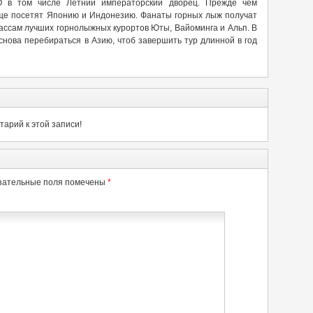
 в том числе Летний императорский дворец. Прежде чем
ще посетят Японию и Индонезию. Фанаты горных лыж получат
ассам лучших горнолыжных курортов Юты, Вайоминга и Альп. В
снова перебираться в Азию, чтоб завершить тур длинной в год
арий к этой записи!
зательные поля помечены
*