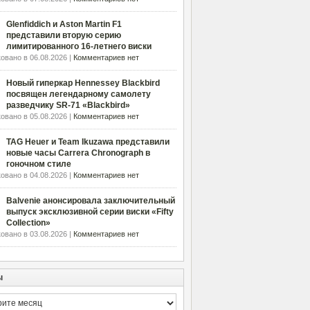
Glenfiddich и Aston Martin F1
представили вторую серию
лимитированного 16-летнего виски
овано в 06.08.2026 |
Комментариев нет
Новый гиперкар Hennessey Blackbird
посвящен легендарному самолету
разведчику SR-71 «Blackbird»
овано в 05.08.2026 |
Комментариев нет
TAG Heuer и Team Ikuzawa представили
новые часы Carrera Chronograph в
гоночном стиле
овано в 04.08.2026 |
Комментариев нет
Balvenie анонсировала заключительный
выпуск эксклюзивной серии виски «Fifty
Collection»
овано в 03.08.2026 |
Комментариев нет
ы