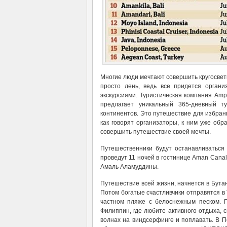
Многие люди мечтают совершить кругосветн
просто лень, ведь все придется орган
экскурсиями. Туристическая компания Am
предлагает уникальный 365-дневный т
континентов. Это путешествие для избранн
как говорят организаторы, к ним уже об
совершить путешествие своей мечты.
Путешественники будут останавливаться
проведут 11 ночей в гостинице Aman Cana
Амаль Аламуддины.
Путешествие всей жизни, начнется в Бутан
Потом богатые счастливчики отправятся в 
частном пляже с белоснежным песком. 
Филиппин, где любите активного отдыха, с
волнах на виндсерфинге и поплавать. В 