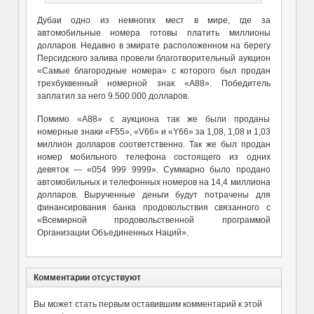
Дубаи одно из немногих мест в мире, где за
автомобильные номера готовы платить миллионы
долларов. Недавно в эмирате расположенном на берегу
Персидского залива провели благотворительный аукцион
«Самые благородные номера» с которого был продан
трехбуквенный номерной знак «A88». Победитель
заплатил за него 9.500.000 долларов.
Помимо «A88» с аукциона так же были проданы
номерные знаки «F55», «V66» и «Y66» за 1,08, 1,08 и 1,03
миллион долларов соответственно. Так же был продан
номер мобильного телефона состоящего из одних
девяток — «054 999 9999». Суммарно было продано
автомобильных и телефонных номеров на 14,4 миллиона
долларов. Вырученные деньги будут потрачены для
финансирования банка продовольствия связанного с
«Всемирной продовольственной программой
Организации Объединенных Наций».
Комментарии отсуствуют
Вы может стать первым оставившим комментарий к этой