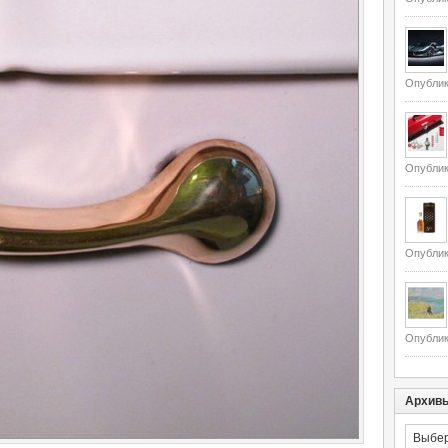
Опублик
Опублик
Опублик
Опублик
Архив
Архивы