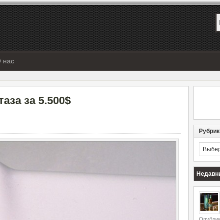
 нас
аза за 5.500$
Рубрик
Рубрик
Недавн
Опублик