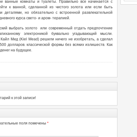
и ванные комнаты и туалеты. Правильно все начинается с
йти к ванной, сделанной из чистого золота или если быть
и деталями, но обязательно с встроенной развлекательной
евного курса свето- и аром- терапией.
еский выбрать золото или современный отдать предпочтение
напиханному электроникой буквально угадывающий мысли.
Кайл Мид (Kiel Mead) решили ничего не изобретать, а сделал
.500 долларов. классической формы без всяких излишеств. Как
 денег на будущее.
арий к этой записи!
зательные поля помечены
*