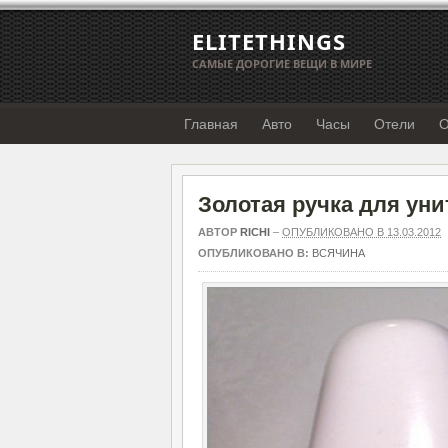
ELITETHINGS
САМЫЕ ДОРОГИЕ ВЕЩИ В МИРЕ
Главная
Авто
Часы
Отели
О
Золотая ручка для унит
АВТОР
RICHI
–
ОПУБЛИКОВАНО В 13.03.2012
ОПУБЛИКОВАНО В:
ВСЯЧИНА