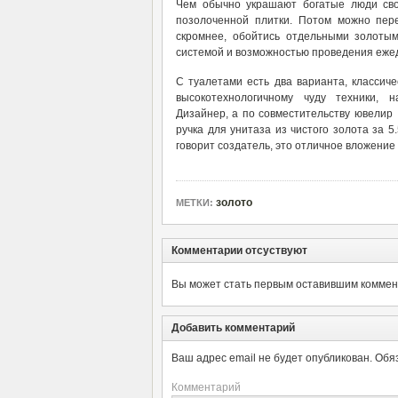
Чем обычно украшают богатые люди сво
позолоченной плитки. Потом можно пере
скромнее, обойтись отдельными золотым
системой и возможностью проведения ежедн
С туалетами есть два варианта, классич
высокотехнологичному чуду техники, 
Дизайнер, а по совместительству ювелир 
ручка для унитаза из чистого золота за 5
говорит создатель, это отличное вложение
золото
МЕТКИ:
Комментарии отсуствуют
Вы может стать первым оставившим коммент
Добавить комментарий
Ваш адрес email не будет опубликован.
Обя
Комментарий