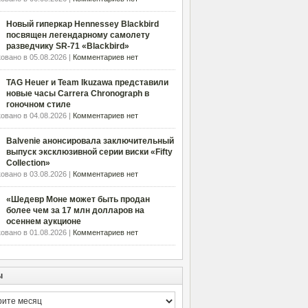
Новый гиперкар Hennessey Blackbird
посвящен легендарному самолету
разведчику SR-71 «Blackbird»
овано в 05.08.2026 |
Комментариев нет
TAG Heuer и Team Ikuzawa представили
новые часы Carrera Chronograph в
гоночном стиле
овано в 04.08.2026 |
Комментариев нет
Balvenie анонсировала заключительный
выпуск эксклюзивной серии виски «Fifty
Collection»
овано в 03.08.2026 |
Комментариев нет
«Шедевр Моне может быть продан
более чем за 17 млн долларов на
осеннем аукционе
овано в 01.08.2026 |
Комментариев нет
ы