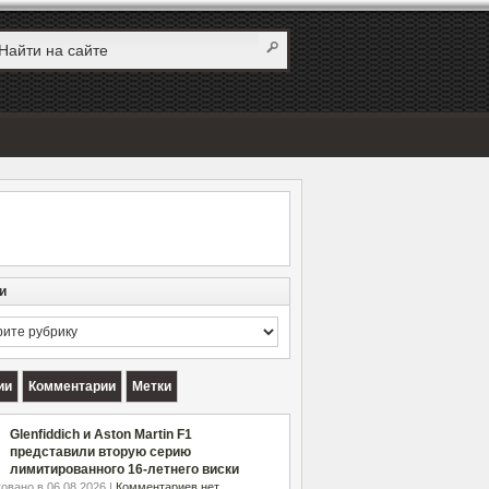
и
и
ии
Комментарии
Метки
Glenfiddich и Aston Martin F1
представили вторую серию
лимитированного 16-летнего виски
овано в 06.08.2026 |
Комментариев нет