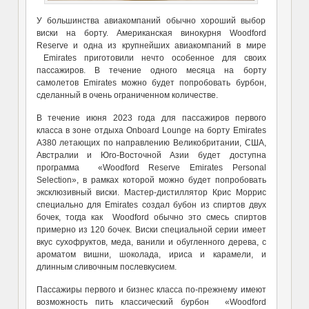
У большинства авиакомпаний обычно хороший выбор
виски на борту. Американская винокурня Woodford
Reserve и одна из крупнейших авиакомпаний в мире
Emirates приготовили нечто особенное для своих
пассажиров. В течение одного месяца на борту
самолетов Emirates можно будет попробовать бурбон,
сделанный в очень ограниченном количестве.
В течение июня 2023 года для пассажиров первого
класса в зоне отдыха Onboard Lounge на борту Emirates
А380 летающих по направлению Великобритании, США,
Австралии и Юго-Восточной Азии будет доступна
программа «Woodford Reserve Emirates Personal
Selection», в рамках которой можно будет попробовать
эксклюзивный виски. Мастер-дистиллятор Крис Моррис
специально для Emirates создал бубон из спиртов двух
бочек, тогда как Woodford обычно это смесь спиртов
примерно из 120 бочек. Виски специальной серии имеет
вкус сухофруктов, меда, ванили и обугленного дерева, с
ароматом вишни, шоколада, ириса и карамели, и
длинным сливочным послевкусием.
Пассажиры первого и бизнес класса по-прежнему имеют
возможность пить классический бурбон «Woodford