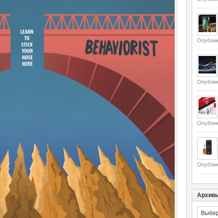
Опублик
Опублик
Опублик
Опублик
Архив
Архивы