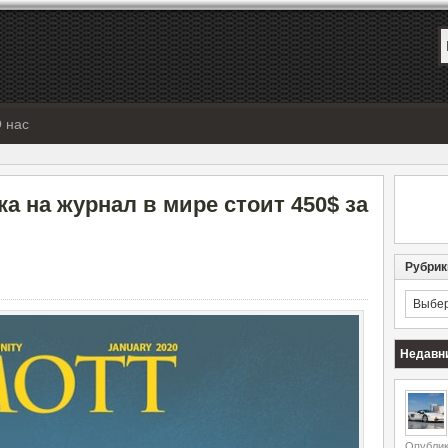
 нас
а на журнал в мире стоит 450$ за
Рубрик
Рубрик
Недавн
Опублик