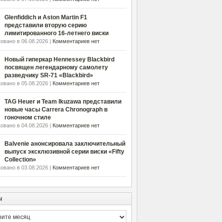
Glenfiddich и Aston Martin F1
представили вторую серию
лимитированного 16-летнего виски
овано в 06.08.2026 |
Комментариев нет
Новый гиперкар Hennessey Blackbird
посвящен легендарному самолету
разведчику SR-71 «Blackbird»
овано в 05.08.2026 |
Комментариев нет
TAG Heuer и Team Ikuzawa представили
новые часы Carrera Chronograph в
гоночном стиле
овано в 04.08.2026 |
Комментариев нет
Balvenie анонсировала заключительный
выпуск эксклюзивной серии виски «Fifty
Collection»
овано в 03.08.2026 |
Комментариев нет
ы