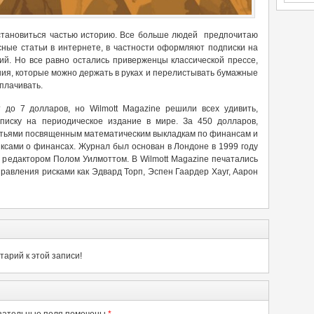
становиться частью историю. Все больше людей предпочитаю
сные статьи в интернете, в частности оформляют подписки на
ий. Но все равно остались приверженцы классической прессе,
ия, которые можно держать в руках и перелистывать бумажные
оплачивать.
до 7 долларов, но Wilmott Magazine решили всех удивить,
писку на периодическое издание в мире. За 450 долларов,
татьями посвященным математическим выкладкам по финансам и
ксами о финансах. Журнал был основан в Лондоне в 1999 году
м редактором Полом Уилмоттом. В Wilmott Magazine печатались
равления рисками как Эдвард Торп, Эспен Гаардер Хауг, Аарон
арий к этой записи!