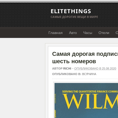
ELITETHINGS
САМЫЕ ДОРОГИЕ ВЕЩИ В МИРЕ
Главная
Авто
Часы
Отели
О
Самая дорогая подписк
шесть номеров
АВТОР
RICHI
–
ОПУБЛИКОВАНО В 25.08.2020
ОПУБЛИКОВАНО В:
ВСЯЧИНА