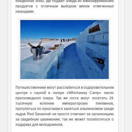
обеденная зоны, где подают блюда из южноафриканских
продуктов с отличным выбором вином отмеченных
наградами.
Путешественники могут расслабиться в оздоровительном
центре с сауной в лагере «Whichaway Camp» около
пресноводного озера. Так же гости могут посетить 28
тысячную колонию императорских пингвинов,
прогуляться по нунатакам и заняться альпинизмом среди
льдов. Red Savannah не просто отвечает за организацию
за свадебную церемонию, так же может позаботиться о
подарках для молодоженов.