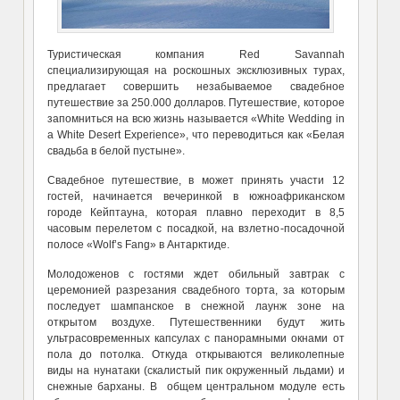
Туристическая компания Red Savannah
специализирующая на роскошных эксклюзивных турах,
предлагает совершить незабываемое свадебное
путешествие за 250.000 долларов. Путешествие, которое
запомниться на всю жизнь называется «White Wedding in
a White Desert Experience», что переводиться как «Белая
свадьба в белой пустыне».
Свадебное путешествие, в может принять участи 12
гостей, начинается вечеринкой в южноафриканском
городе Кейптауна, которая плавно переходит в 8,5
часовым перелетом с посадкой, на взлетно-посадочной
полосе «Wolf’s Fang» в Антарктиде.
Молодоженов с гостями ждет обильный завтрак с
церемонией разрезания свадебного торта, за которым
последует шампанское в снежной лаунж зоне на
открытом воздухе. Путешественники будут жить
ультрасовременных капсулах с панорамными окнами от
пола до потолка. Откуда открываются великолепные
виды на нунатаки (скалистый пик окруженный льдами) и
снежные барханы. В общем центральном модуле есть