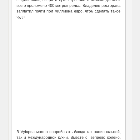
с туннелями, озера и куча строений и мелких деталей
всего проложено 400 метров рельс. Владелец ресторана
заплатил почти пол миллиона евро, чтоб сделать такое
чудо.
В Vytopna можно попробовать блюда как национальной,
так и международной кухни. Вместе с вепрево колено,