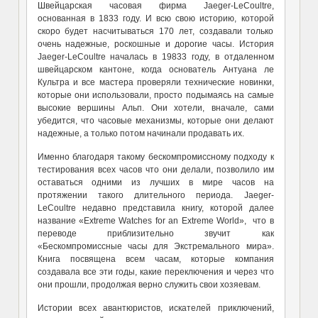
Швейцарская часовая фирма Jaeger-LeCoultre,
основанная в 1833 году. И всю свою историю, которой
скоро будет насчитываться 170 лет, создавали только
очень надежные, роскошные и дорогие часы. История
Jaeger-LeCoultre началась в 19833 году, в отдаленном
швейцарском кантоне, когда основатель Антуана ле
Культра и все мастера проверяли технические новинки,
которые они использовали, просто подымаясь на самые
высокие вершины Альп. Они хотели, вначале, сами
убедится, что часовые механизмы, которые они делают
надежные, а только потом начинали продавать их.
Именно благодаря такому бескомпромиссному подходу к
тестирования всех часов что они делали, позволило им
оставаться одними из лучших в мире часов на
протяжении такого длительного периода. Jaeger-
LeCoultre недавно представила книгу, которой далее
название «Extreme Watches for an Extreme World», что в
переводе приблизительно звучит как
«Бескомпромиссные часы для Экстремального мира».
Книга посвящена всем часам, которые компания
создавала все эти годы, какие переключения и через что
они прошли, продолжая верно служить свои хозяевам.
Истории всех авантюристов, искателей приключений,