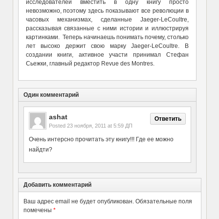
исследователей вместить в одну книгу просто
невозможно, поэтому здесь показывают все революции в
часовых механизмах, сделанные Jaeger-LeCoultre,
рассказывая связанные с ними истории и иллюстрируя
картинками. Теперь начинаешь понимать почему, столько
лет высоко держит свою марку Jaeger-LeCoultre. В
создании книги, активное участи принимал Стефан
Сьежки, главный редактор Revue des Montres.
Один комментарий
ashat
Ответить
Posted
23 ноября, 2011 at 5:59 ДП
Очень интерсно прочитать эту книгу!!! Где ее можно
найдти?
Добавить комментарий
Ваш адрес email не будет опубликован.
Обязательные поля
помечены
*