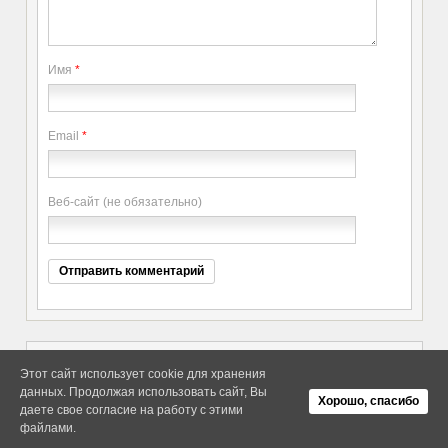
Имя
*
Email
*
Веб-сайт (не обязательно)
Этот сайт использует cookie для хранения
данных. Продолжая использовать сайт, Вы
Copyright elitethings. All Rights
Об Arras WordPress Theme
Хорошо, спасибо
Reserved.
даете свое согласие на работу с этими
файлами.