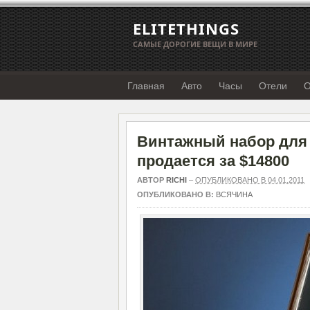
ELITETHINGS
САМЫЕ ДОРОГИЕ ВЕЩИ В МИРЕ
Главная
Авто
Часы
Отели
О
Винтажный набор для п
продается за $14800
АВТОР
RICHI
–
ОПУБЛИКОВАНО В 04.01.2011
ОПУБЛИКОВАНО В:
ВСЯЧИНА