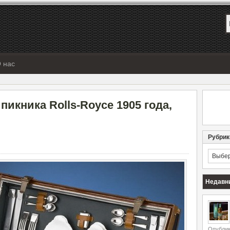
 нас
икника Rolls-Royce 1905 года,
Рубрик
Рубрик
Недавн
Опублик