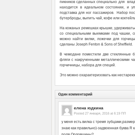
пикников сделанных специально для владе
находится в идеальном состоянии, и у
подставка для ног пассажиров. Набор пос
бутерброды, выпить чай, кофе или коктейль
На кожаных ремешках крышке, удерживать
со специальными выемками под чашки, сп
можно найти вилки, ложечки для горчицы
сделаны Joseph Fenton & Sons of Sheffield.
В чемодане поместили две стеклянные б
фляги с накрученными металлическими чаш
горчичницы, набора для специй.
Это можно охарактеризовать как нестарею
Один комментарий
елена юдкина
Posted
27 января, 2016 at 6:19 ПП
у меня есть вилка с тремя зубцами,размер
знаю как правильно)-задвоенная буква R к
поля Орловщины?