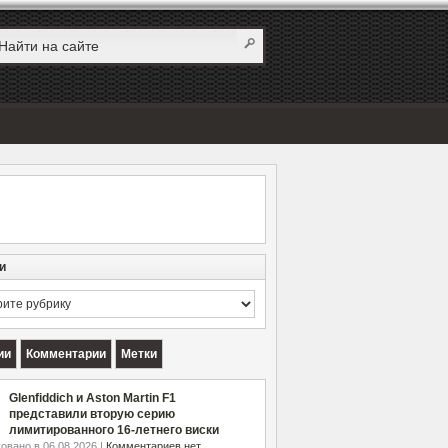
и
и
ии
Комментарии
Метки
Glenfiddich и Aston Martin F1
представили вторую серию
лимитированного 16-летнего виски
овано в 06.08.2026 |
Комментариев нет