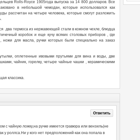
льцев Rolls-Royce 1905года выпуска за 14 800 долларов. Все
паковано в небольшой чемодан, которые использовался как
уды рассчитан на четыре человека, которые смогут разложить
.
ся два термоса из нержавеющей стали в кожном чехле, блюдца
ичечный коробок и еще кучу всяких столовых приборов , где
, ножи для масла, ручки которых были специально на заказ
утылки, оплетенные ивовыми прутьями для вина и воды, две
ками, чайник, горелку, четыре чайные чашки , керамическими
щая классика.
Ответить
ом с чайную ложку,на ручке имеется гравюра или вензиль(не
ак у роллса.Ни у кого нет предположений-как она попала в