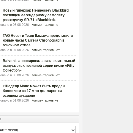
Новый гиперкар Hennessey Blackbird
посвящен легендарному самолету
разведчику SR-71 «Blackbird»
овано в 05.08.2026 |
Комментариев нет
TAG Heuer и Team Ikuzawa представили
новые часы Carrera Chronograph в
гоночном стиле
овано в 04.08.2026 |
Комментариев нет
Balvenie анонсировала заключительный
выпуск эксклюзивной серии виски «Fifty
Collection»
овано в 03.08.2026 |
Комментариев нет
«Шедевр Моне может быть продан
более чем за 17 млн долларов на
осеннем аукционе
овано в 01.08.2026 |
Комментариев нет
ы