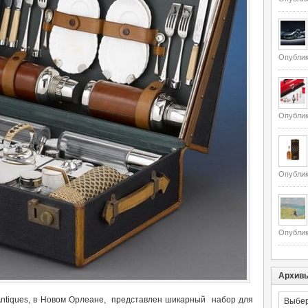
Опублик
Опублик
Опублик
Опублик
Архив
Архивы
Antiques, в Новом Орлеане, представлен шикарный набор для