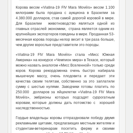
Корова весом «Viatina-19 FIV Mara Movéis» весом 1.100
килограмм была продана с аукциона в Бразилии за
4.380.000 долларов, став самой дорогой коровой в мире.
Для Бразилии животноводство являться одной из
главных отраслей экономики, страна является одним из
крупнейших экспортеров говядины в мире. Проданная 53-
месячная корова породы нелор весит в три раза больше,
чем другие взрослые представители это породы.
«Viatina-19 FIV Mara Movéis» стала «Мисс Южная
Америка» на конкурсе «Чемпион мира» в Техасе, который
можно назвать аналогом «Мисс Вселенной» только среди
коров. Корова рекордсменка очень быстро набирала
мышечную массу, очень плодовита и передает эти
качества своим телятам, собственно за это заплатили
сумму с шестью нулями. Заводчики готовы платить по
250.000 долларов за яйцеклетки «Viatina-19 FIV Mara
Movéis», эмбрионы которых подсадят суррогатным
коровам, которые должны дать потомство с хорошей
наследственностью.
Гордые владельцы коровы отпраздновали победу двумя
рекламными щитами, предлагающих местным жителям и
студентам-ветеринарам посетить ферму и своими