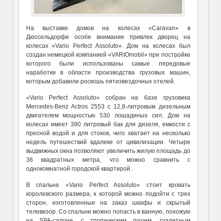
На выставке домов на колесах «
Caravan
» в
Дюссельдорфе особе внимание привлек дворец на
колесах «
Vario Perfect Assoluto
». Дом на колесах был
создан немецкой компанией «
VARIOmobil
» при постройке
которого были использованы самые передовые
наработки в области производства грузовых машин,
которым
добав
или
роскошь пятизвездочных отелей.
«Vario Perfect Assoluto»
собран на базе грузовика
Mercedes-Benz Actros 2553
с 12,8-литровым дизельным
двигателем мощностью 530 лошадиных сил. Дом на
колесах имеет 390 литровый бак для дизеля, емкости с
пресной водой и для стоков, чего хватает на несколько
недель путешествий
вдалеке от цивилизации
. Четыре
выдвижных окна позволяют увеличить жилую площадь до
36 квадратных метра, что можно сравнить с
однокомнатной городской квартирой.
В спальне «Vario Perfect Assoluto» стоит кровать
королевского размера, к которой можно подойти с трех
сторон, изготовленные на заказ шкафы и скрытый
телевизор. Со спальни можно попасть в ванную, похожую
на
SPA-
салоне, с тропическим душем, туалетным