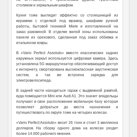
столиком и зеркальным шкафом.
Кухня тоже выглядит эффектно со столешницей из
керамики с отделкой под мрамор, шкафами ручной
работы, бытовой техникой Miele и изготовленной на
заказ раковиной. В отделке жилой зоны использованы
панели из орехового, сделанная под заказ оббивка и
итальянски ковры.
В
«Vario Perfect Assoluto»
вместо классических задних
наружных зеркал используется цифровая камера. Здесь
установлена
5G
маршрутизатор обеспечивающий доступ
к интернету,
смортирована
высококлассная акустическая
систем, а так же встроена зарядка для
электровелосипеда.
В задней части находиться гараж с выдвижной рампой,
куда помещается
Mini
или
Audi A1.
Это значит владельцы
получают в свое расположение мобильную базу которая
позволяет добраться до места назначения и
путешествовать по округе тоже на
четырех
колесах.
«Vario Perfect Assoluto»
весит 26 тонн
и стоит 3 миллиона
долларов. На сборку одного дома на колесах уходит
более 14.000 рабочего мнения.