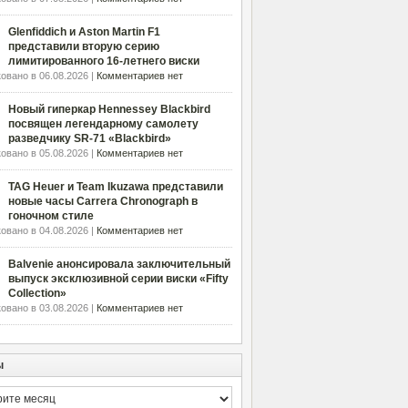
Glenfiddich и Aston Martin F1
представили вторую серию
лимитированного 16-летнего виски
овано в 06.08.2026 |
Комментариев нет
Новый гиперкар Hennessey Blackbird
посвящен легендарному самолету
разведчику SR-71 «Blackbird»
овано в 05.08.2026 |
Комментариев нет
TAG Heuer и Team Ikuzawa представили
новые часы Carrera Chronograph в
гоночном стиле
овано в 04.08.2026 |
Комментариев нет
Balvenie анонсировала заключительный
выпуск эксклюзивной серии виски «Fifty
Collection»
овано в 03.08.2026 |
Комментариев нет
ы