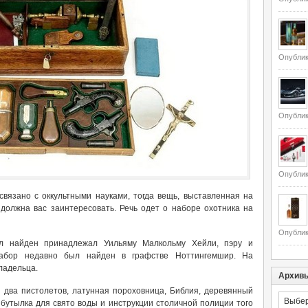
Опублик
Опублик
Опублик
связано с оккультными науками, тогда вещь, выставленная на
 должна вас заинтересовать. Речь одет о наборе охотника на
Опублик
л найден принадлежал Уильяму Малкольму Хейли, пэру и
абор недавно был найден в графстве Ноттингемшир. На
ладельца.
Архив
, два пистолетов, латунная пороховница, Библия, деревянный
Архивы
, бутылка для свято воды и инструкции столичной полиции того