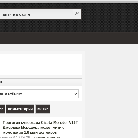
и
и
ии
Комментарии
Метки
Прототип суперкара Cizeta-Moroder V16T
Джорджо Мородера может уйти с
молотка за 1,8 млн долларов
овано в 07.08.2026 |
Комментариев нет