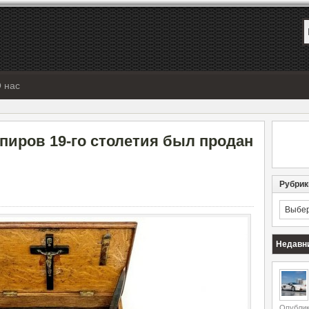
 нас
пиров 19-го столетия был продан
Рубрик
Рубрик
Недавн
Опублик