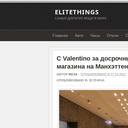
ELITETHINGS
САМЫЕ ДОРОГИЕ ВЕЩИ В МИРЕ
Главная
Авто
Часы
Отели
О
С Valentino за досро
магазина на Манхэттен
АВТОР
RICHI
–
ОПУБЛИКОВАНО В 27.03.2021
ОПУБЛИКОВАНО В:
ВСЯЧИНА