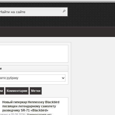
и
и
ии
Комментарии
Метки
Новый гиперкар Hennessey Blackbird
посвящен легендарному самолету
разведчику SR-71 «Blackbird»
овано в 05.08.2026 |
Комментариев нет