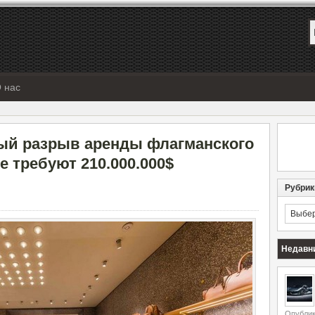
 нас
чный разрыв аренды флагманского
е требуют 210.000.000$
Рубрик
Рубрик
Недавн
Опублик