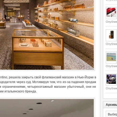
Опублик
Опублик
Опублик
entino, решила закрыть свой флагманский магазин в Нью-Йорке в
додателя через суд. Мотивируя тем, что из-за падения продаж
м ограничениями, четырехэтажный магазин убыточный, они не
Опублик
зии итальянского бренда.
Архив
Архивы