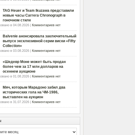
TAG Heuer и Team Ikuzawa представили
новые часы Carrera Chronograph в
гоночном стиле
овано в 04.08.2026 |
Комментариев нет
Balvenie анонсировала заключительный
выпуск эксклюзивной серии виски «Fifty
Collection»
овано в 03.08.2026 |
Комментариев нет
«Шедевр Моне может быть продан
более чем за 17 млн долларов на
осеннем аукционе
овано в 01.08.2026 |
Комментариев нет
Мяч, которым Марадоно забил два
исторических гола на ЧМ-1986,
выставлен на аукцион
овано в 31.07.2026 |
Комментариев нет
ы