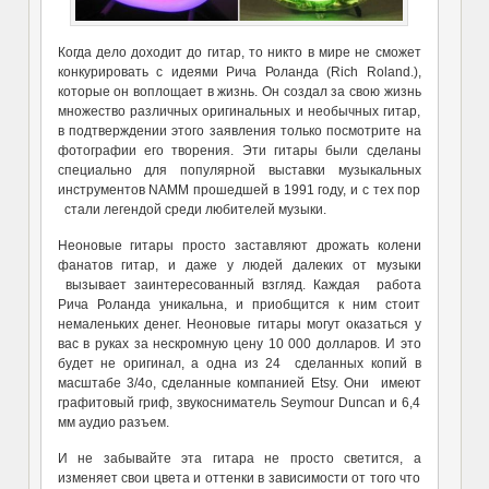
Когда дело доходит до гитар, то никто в мире не сможет
конкурировать с идеями Рича Роланда (Rich Roland.),
которые он воплощает в жизнь. Он создал за свою жизнь
множество различных оригинальных и необычных гитар,
в подтверждении этого заявления только посмотрите на
фотографии его творения. Эти гитары были сделаны
специально для популярной выставки музыкальных
инструментов NAMM прошедшей в 1991 году, и с тех пор
стали легендой среди любителей музыки.
Неоновые гитары просто заставляют дрожать колени
фанатов гитар, и даже у людей далеких от музыки
вызывает заинтересованный взгляд. Каждая работа
Рича Роланда уникальна, и приобщится к ним стоит
немаленьких денег. Неоновые гитары могут оказаться у
вас в руках за нескромную цену 10 000 долларов. И это
будет не оригинал, а одна из 24 сделанных копий в
масштабе 3/4о, сделанные компанией Etsy. Они имеют
графитовый гриф, звукосниматель Seymour Duncan и 6,4
мм аудио разъем.
И не забывайте эта гитара не просто светится, а
изменяет свои цвета и оттенки в зависимости от того что