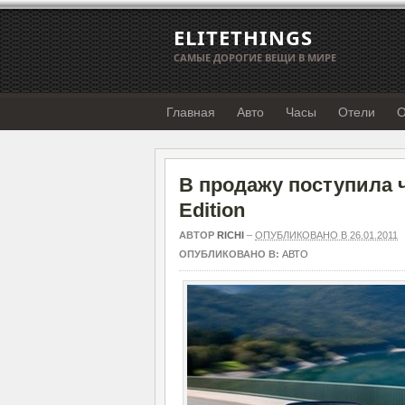
ELITETHINGS
САМЫЕ ДОРОГИЕ ВЕЩИ В МИРЕ
Главная
Авто
Часы
Отели
О
В продажу поступила ч
Edition
АВТОР
RICHI
–
ОПУБЛИКОВАНО В 26.01.2011
ОПУБЛИКОВАНО В:
АВТО