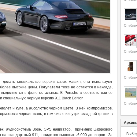
Опублик
Опублик
Опублик
т делать специальные версии своих машин, они используют
более высокие цены. Покупатели тоже не остаются в накладе,
выделяются в фоне остальных. В Porsche в соответствии со
 специальную черную версию 911 Black Edition.
Опублик
риолет и купе, а абсолютно черном цвете. В ней компромиссов,
рмозов и черная ткань, в том числе изнутри складной крыши в
Архив
ек, аудиосистема Bose, GPS навигатор, приемник цифрового
Архивы
о на стандартный 911, придется выложить 6.000 долларов . За