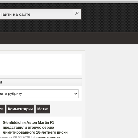
и
и
ии
Комментарии
Метки
Glenfiddich и Aston Martin F1
представили вторую серию
лимитированного 16-летнего виски
овано в 06.08.2026 |
Комментариев нет