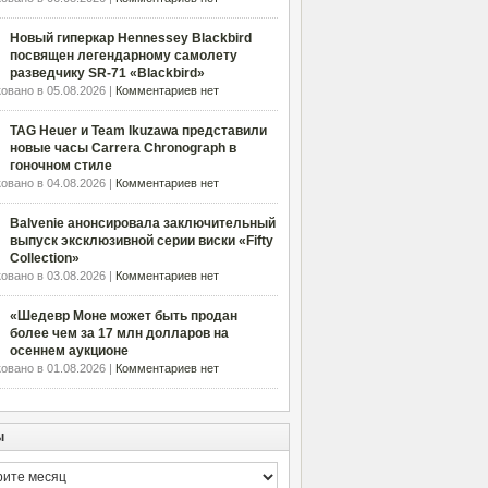
Новый гиперкар Hennessey Blackbird
посвящен легендарному самолету
разведчику SR-71 «Blackbird»
овано в 05.08.2026 |
Комментариев нет
TAG Heuer и Team Ikuzawa представили
новые часы Carrera Chronograph в
гоночном стиле
овано в 04.08.2026 |
Комментариев нет
Balvenie анонсировала заключительный
выпуск эксклюзивной серии виски «Fifty
Collection»
овано в 03.08.2026 |
Комментариев нет
«Шедевр Моне может быть продан
более чем за 17 млн долларов на
осеннем аукционе
овано в 01.08.2026 |
Комментариев нет
ы