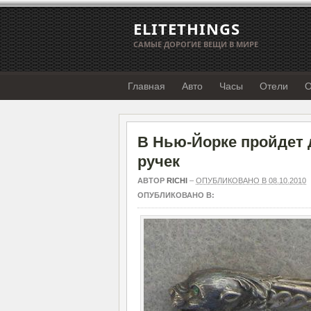
ELITETHINGS
САМЫЕ ДОРОГИЕ ВЕЩИ В МИРЕ
Главная
Авто
Часы
Отели
О
В Нью-Йорке пройдет 
ручек
АВТОР
RICHI
–
ОПУБЛИКОВАНО В 08.10.2010
ОПУБЛИКОВАНО В: