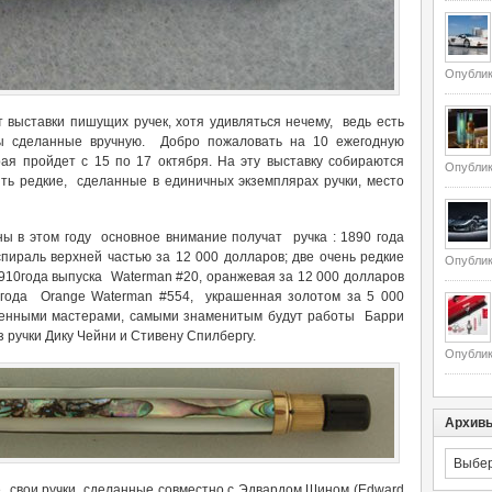
Опублик
т выставки пишущих ручек, хотя удивляться нечему, ведь есть
ры сделанные вручную. Добро пожаловать на 10 ежегодную
рая пройдет с 15 по 17 октября. На эту выставку собираются
Опублик
ить редкие, сделанные в единичных экземплярах ручки, место
ны в этом году основное внимание получат ручка : 1890 года
 спираль верхней частью за 12 000 долларов; две очень редкие
Опублик
1910года выпуска Waterman #20, оранжевая за 12 000 долларов
0 года Orange Waterman #554, украшенная золотом за 5 000
менными мастерами, самыми знаменитым будут работы Барри
аз ручки Дику Чейни и Стивену Спилбергу.
Опублик
Архив
Архивы
е свои ручки, сделанные совместно с Эдвардом Шином (Edward