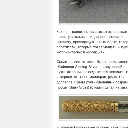
Как не странно, но, оказывается, проводя
очень уникальные, и дорогие экземпля
выставку, проходящую в Нью-Йорке, кото
посетители, которые хотят увидеть и куп
которым только в коллекциях.
Среди в ручек которые будет представле
Waterman Sterling Silver с закрученной в
ручки которыми никогда не пользовались 
и черная за 3 000 долларов; ручка 192
долларов. Среди ручек сделанных совре
Гросас (Barry Gross) который делал на зак
Компания Edison также покажет некоторы