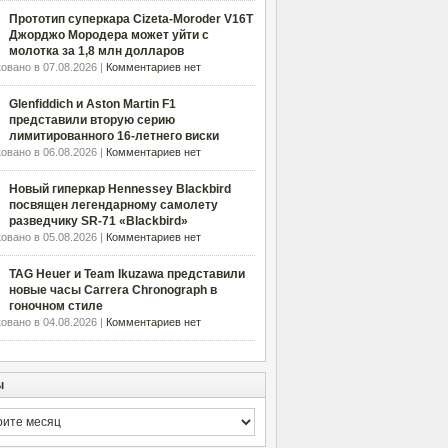
Прототип суперкара Cizeta-Moroder V16T
Джорджо Мородера может уйти с
молотка за 1,8 млн долларов
овано в 07.08.2026 |
Комментариев нет
Glenfiddich и Aston Martin F1
представили вторую серию
лимитированного 16-летнего виски
овано в 06.08.2026 |
Комментариев нет
Новый гиперкар Hennessey Blackbird
посвящен легендарному самолету
разведчику SR-71 «Blackbird»
овано в 05.08.2026 |
Комментариев нет
TAG Heuer и Team Ikuzawa представили
новые часы Carrera Chronograph в
гоночном стиле
овано в 04.08.2026 |
Комментариев нет
ы