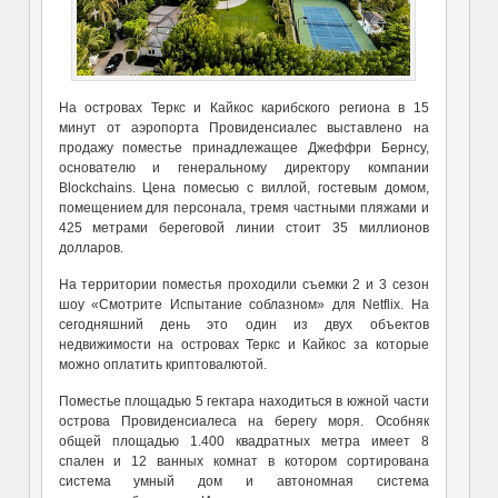
На островах Теркс и Кайкос карибского региона в 15
минут от аэропорта
Провиденсиалес
выставлено на
продажу поместье принадлежащее
Джеффри Бернсу,
основателю и генеральному директору компании
Blockchains.
Цена помесью с виллой, гостевым домом,
помещением для персонала, тремя частными пля
ж
ами и
425 метрами береговой линии стоит 35 миллионов
долларов.
На территории поместья проходили съемки 2 и 3 сезон
шоу «Смотрите Испытание соблазном» для Netflix. На
сегодняшний день это один из двух объектов
недвижимости на островах Теркс и Кайкос за которые
можно оплатить криптовалютой.
Поместье площадью 5 гектара находиться в южной части
острова
Провиденсиалеса
на берегу моря. Особняк
общей площадью 1.400 квадратных метра имеет 8
спален и 12 ванных комнат в котором сортирована
система умный дом и автономная система