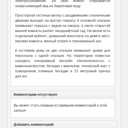
электроснабжения. Из окон комнат открывается
захватывающий вид на бирюзовую воду.
Просторная гостиная виллы с раздвижными стеклянными
дверьми выходит на крутую террасу. К основной спальне
примыкает терраса с видом на океана, а около открытой
ванной комнаты разбит ландшафтный сад. На вилле есть
отдельный кабинет, домашний кинотеатр на девять мест,
игровая комната, винный погреб и тренажерный зал.
К гостевому дому на две спальни примыкает домик для
персонала с одной спальни. На территории поместья
находить панорамный бассейн «бесконечность» с
каменным мостом, беседка с мангалом, теннисный корт с
освещением, пляжные беседки и 23 метровый причал
для яхт.
Комментарии отсуствуют
Вы может стать первым оставившим комментарий к этой
записи!
Добавить комментарий