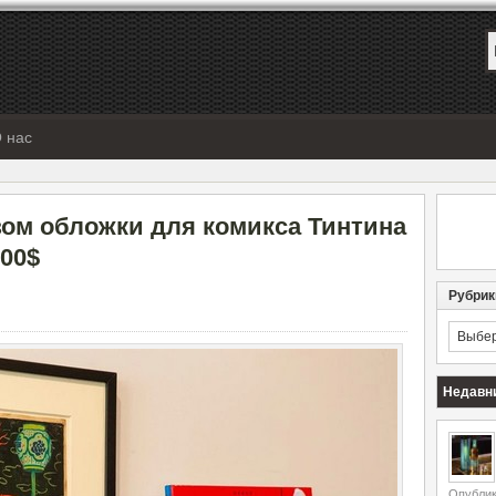
 нас
зом обложки для комикса Тинтина
.00$
Рубрик
Рубрик
Недавн
Опублик