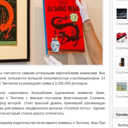
Опублик
Опублик
Опублик
а считаются самыми успешными европейскими комиксами. Все
ем пользуется большой популярностью у коллекционеров. 14
 Тинтином за рекордную сумму в 3.200.000 долларов.
ыла нарисована бельгийским художником комиксов Эрже,
Опублик
ен с Тинтина с верным спутником фокстерьером Снежком,
ред которой стоит красный дракон, принявший угрожающую
жка для комикса предвоенного выпуска «Голубой лотос». Однако
етов который стоило дорого отпечатать.
Архив
еднику издательства печатавшего комиксы о Тинтине, Жан-Луи
Архивы