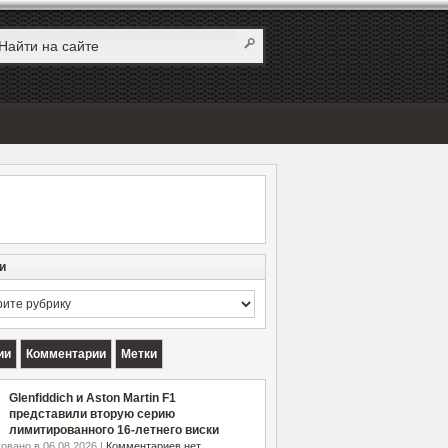
и
и
ии
Комментарии
Метки
Glenfiddich и Aston Martin F1
представили вторую серию
лимитированного 16-летнего виски
овано в 06.08.2026 |
Комментариев нет