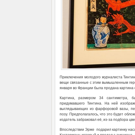
Приключения молодого журналиста Тинтин
вещи связанные с этим вымышленным геро
января во Франции была продана картина с
Картина, размером 34 сантиметра, б
придумавшего Тинтина. На ней изображ
выглядывающих из фарфоровой вазы, пе
позу. Предполагалось, что это будет обло
издатель забраковал её, из-за подбора цв
Впоследствии Эрже подарил картинку насл