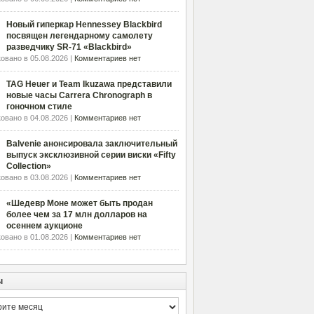
Новый гиперкар Hennessey Blackbird
посвящен легендарному самолету
разведчику SR-71 «Blackbird»
овано в 05.08.2026 |
Комментариев нет
TAG Heuer и Team Ikuzawa представили
новые часы Carrera Chronograph в
гоночном стиле
овано в 04.08.2026 |
Комментариев нет
Balvenie анонсировала заключительный
выпуск эксклюзивной серии виски «Fifty
Collection»
овано в 03.08.2026 |
Комментариев нет
«Шедевр Моне может быть продан
более чем за 17 млн долларов на
осеннем аукционе
овано в 01.08.2026 |
Комментариев нет
ы