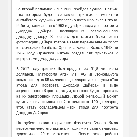
Во второй половине июня 2023 пройдет аукцион Сотбис
на котором будет выставлен триптих знаменитого
английского художник-экспрессиониста Фрэнсиса Бэкона.
Работа, написанная в 1963 году «Три этюда для портрета
Джорджа Дайера» посвященных возлюбленному
Джорджу Дайеру. За основу для картин были взяты
фотографии Дайера, которые были перенесены на холст
в творческой обработке Фрэнсиса Бэкона. Всего с 1963 по
1969 году Фрэнсиса Бэкона создал пят триптихов с
портретами Джорджа Дайера.
В 2017 году триптих был продан за 51,8 миллиона
долларов. Платформа Artex MTF AG из Люксембурга
создал фонд на 55 миллионов долларов для покупки «Три
этюда для портрета Джорджа Дайера» в виде
акционерного общества, акции, которого будет торговать
на их электронной площадке. Любой желающий может
купить акции номинальной стоимостью 100 долларов,
чтоб стать совладельцем «Три этюда для портрета
Джорджа Дайера».
На рубеже веков творчество Фрэнсиса Бэкона было
переосмыслено, его признали одним из самых знаковых
художников 20-го столетия. После чего работы