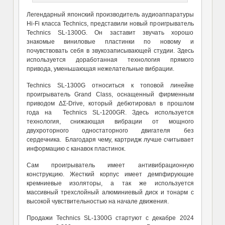
Легендарный японский производитель аудиоаппаратуры
Hi-Fi класса Technics, представили новый проигрыватель
Technics SL-1300G. Он заставит звучать хорошо
знакомые виниловые пластинки по новому и
почувствовать себя в звукозаписывающей студии. Здесь
используется доработанная технология прямого
привода, уменьшающая нежелательные вибрации.
Technics SL-1300G относиться к топовой линейке
проигрыватель Grand Class, оснащенный фирменным
приводом ΔΣ-Drive, который дебютировал в прошлом
года на Technics SL-1200GR. Здесь используется
технология, снижающая вибрации от мощного
двухроторного одностаторного двигателя без
сердечника. Благодаря чему, картридж лучше считывает
информацию с канавок пластинок.
Сам проигрыватель имеет антивибрационную
конструкцию. Жесткий корпус имеет демпфирующие
кремниевые изоляторы, а так же используется
массивный трехслойный алюминиевый диск и тонарм с
высокой чувствительностью на начале движения.
Продажи Technics SL-1300G стартуют с декабре 2024