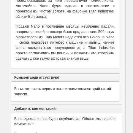
проголосовавших за него перешагнуло полмиллиона.
Автомобиль Nano будет сделан в соответствии с
проектом из чистом золоте, на фабрике Titan Industries
вблизи Бангалора.
Прдажи Nano в последние месяцы неуклонно падали,
например в ноябре месяце было продано всего 509 штук.
Маркетологи из Tata Motors надеются что Goldplus Nano
снова подогреет интерес к машине и малыш начнет
снова пользоваться популярностью, а Titan Industries
просто согласились им помочь и покачать что способны
сделать даже такую экстравагантную вещь.
Комментарии отсуствуют
Вы может стать первым оставившим комментарий к этой
записи!
Добавить комментарий
Ваш адрес email не будет опубликован.
Обязательные поля
помечены
*