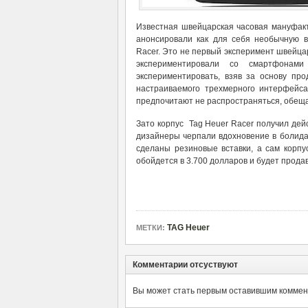
Известная швейцарская часовая мануфакт
анонсировали как для себя необычную в
Racer. Это не первый эксперимент швейцар
экспериментировали со смартфона
экспериментировать, взяв за основу п
настраиваемого трехмерного интерфейса 
предпочитают не распространяться, обеща
Зато корпус Tag Heuer Racer получил дей
дизайнеры черпали вдохновение в болида
сделаны резиновые вставки, а сам корпу
обойдется в 3.700 долларов и будет прода
TAG Heuer
МЕТКИ:
Комментарии отсуствуют
Вы может стать первым оставившим коммент