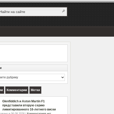
и
и
ии
Комментарии
Метки
Glenfiddich и Aston Martin F1
представили вторую серию
лимитированного 16-летнего виски
овано в 06.08.2026 |
Комментариев нет