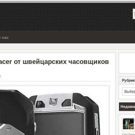
 нас
acer от швейцарских часовщиков
Ы
Рубрик
Рубрик
Недавн
Опублик