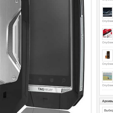
Опублик
Опублик
Опублик
Опублик
Архив
Архивы