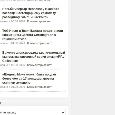
Новый гиперкар Hennessey Blackbird
посвящен легендарному самолету
разведчику SR-71 «Blackbird»
овано в 05.08.2026 |
Комментариев нет
TAG Heuer и Team Ikuzawa представили
новые часы Carrera Chronograph в
гоночном стиле
овано в 04.08.2026 |
Комментариев нет
Balvenie анонсировала заключительный
выпуск эксклюзивной серии виски «Fifty
Collection»
овано в 03.08.2026 |
Комментариев нет
«Шедевр Моне может быть продан
более чем за 17 млн долларов на
осеннем аукционе
овано в 01.08.2026 |
Комментариев нет
ы