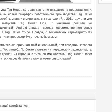
ура Tag Heuer, которая давно не нуждается в представлении,
ещь, новый смартфон собственного производства Tag Heuer
ской компании в мире высоких технологий, в 2011 году они уже
ми выпустив Tag Heuer Link. С начинкой решили не
родвинутый Android аппарат, сделав оформление полностью
в Tag Heuer стиле. Правда, о технических характеристиках
я, что процессор будет очень быстрым.
ствительно оригинальный и необычный, при создании которого
х Формулы-1. По бокам залезая на переднюю и заднюю часть,
с сделан из карбона с титановыми болтами. Tag Heuer Racer
ваться через бутики и салоны ювелирных изделий.
арий к этой записи!