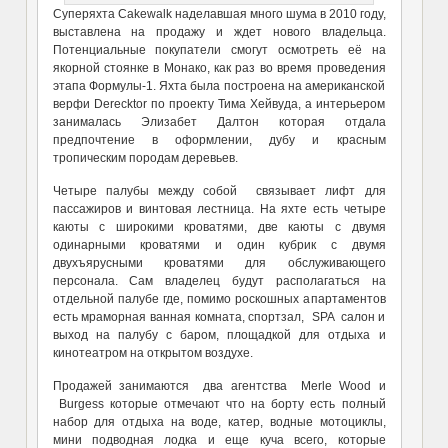
Суперяхта Cakewalk наделавшая много шума в 2010 году,
выставлена на продажу и ждет нового владельца.
Потенциальные покупатели смогут осмотреть её на
якорной стоянке в Монако, как раз во время проведения
этапа Формулы-1. Яхта была построена на американской
верфи Derecktor по проекту Тима Хейвуда, а интерьером
занималась Элизабет Далтон которая отдала
предпочтение в оформлении, дубу и красным
тропическим породам деревьев.
Четыре палубы между собой связывает лифт для
пассажиров и винтовая лестница. На яхте есть четыре
каюты с широкими кроватями, две каюты с двумя
одинарными кроватями и один кубрик с двумя
двухъярусными кроватями для обслуживающего
персонала. Сам владелец будут располагаться на
отдельной палубе где, помимо роскошных апартаментов
есть мраморная ванная комната, спортзал, SPA салон и
выход на палубу с баром, площадкой для отдыха и
кинотеатром на открытом воздухе.
Продажей занимаются два агентства Merle Wood и
Burgess которые отмечают что на борту есть полный
набор для отдыха на воде, катер, водные мотоциклы,
мини подводная лодка и еще куча всего, которые