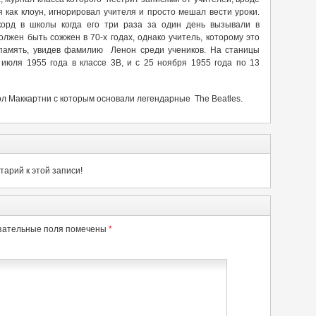
 как клоун, игнорировал учителя и просто мешал вести уроки.
корд в школы когда его три раза за один день вызывали в
олжен быть сожжен в 70-х годах, однако учитель, которому это
 память, увидев фамилию Ленон среди учеников. На станицы
июля 1955 года в классе 3В, и с 25 ноября 1955 года по 13
ол Маккартни с которым основали легендарные The Beatles.
арий к этой записи!
зательные поля помечены
*