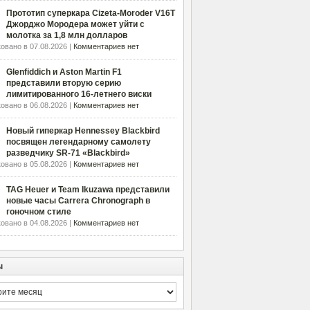
Прототип суперкара Cizeta-Moroder V16T
Джорджо Мородера может уйти с
молотка за 1,8 млн долларов
овано в 07.08.2026 |
Комментариев нет
Glenfiddich и Aston Martin F1
представили вторую серию
лимитированного 16-летнего виски
овано в 06.08.2026 |
Комментариев нет
Новый гиперкар Hennessey Blackbird
посвящен легендарному самолету
разведчику SR-71 «Blackbird»
овано в 05.08.2026 |
Комментариев нет
TAG Heuer и Team Ikuzawa представили
новые часы Carrera Chronograph в
гоночном стиле
овано в 04.08.2026 |
Комментариев нет
ы