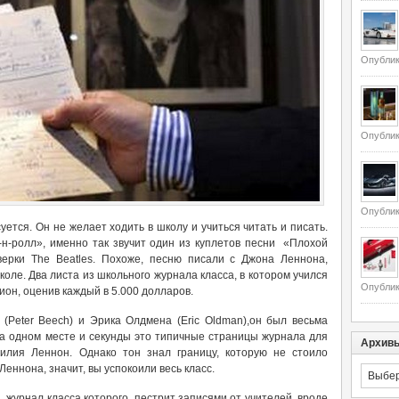
Опублик
Опублик
Опублик
суется. Он не желает ходить в школу и учиться читать и писать.
-н-ролл», именно так звучит один из куплетов песни «Плохой
верки The Beatles. Похоже, песню писали с Джона Леннона,
коле. Два листа из школьного журнала класса, в котором учился
Опублик
ион, оценив каждый в 5.000 долларов.
(Peter Beech) и Эрика Олдмена (Eric Oldman),он был весьма
на одном месте и секунды это типичные страницы журнала для
Архив
милия Леннон. Однако тон знал границу, которую не стоило
Леннона, значит, вы успокоили весь класс.
Архивы
, журнал класса которого пестрит записями от учителей, вроде