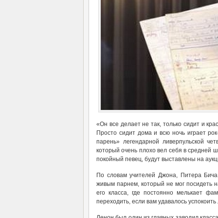
«Он все делает не так, только сидит и кра
Просто сидит дома и всю ночь играет рок
парень» легендарной ливерпульской чет
который очень плохо вел себя в средней ш
покойный певец, будут выставлены на аукц
По словам учителей Джона, Питера Бича 
живым парнем, который не мог посидеть 
его класса, где постоянно мелькает фа
переходить, если вам удавалось успокоить 
Ленон был один из главных заводил класса