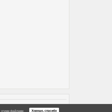
Об Arras WordPress Theme
Хорошо, спасибо
с этими файлами.