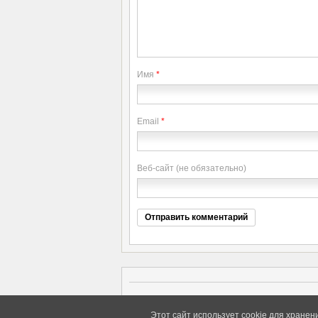
Имя
*
Email
*
Веб-сайт (не обязательно)
Copyright elitethings. All Rights Reserved.
Этот сайт использует cookie для хранен