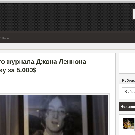
 нас
о журнала Джона Леннона
у за 5.000$
Рубрик
Рубрик
Недавн