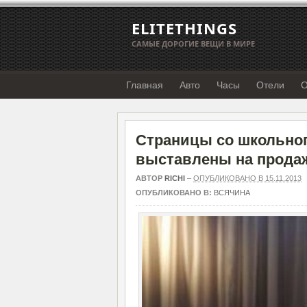
ELITETHINGS
САМЫЕ ДОРОГИЕ ВЕЩИ В МИРЕ
Главная
Авто
Часы
Отели
О
Страницы со школьног
выставлены на продаж
АВТОР
RICHI
–
ОПУБЛИКОВАНО В 15.11.2013
ОПУБЛИКОВАНО В:
ВСЯЧИНА