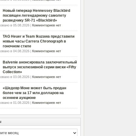
Новый гиперкар Hennessey Blackbird
посвящен легендарному самолету
разведчику SR-71 «Blackbird»
овано в 05.08.2026 |
Комментариев нет
TAG Heuer и Team Ikuzawa представили
новые часы Carrera Chronograph в
гоночном стиле
овано в 04.08.2026 |
Комментариев нет
Balvenie анонсировала заключительный
выпуск эксклюзивной серии виски «Fifty
Collection»
овано в 03.08.2026 |
Комментариев нет
«Шедевр Моне может быть продан
более чем за 17 млн долларов на
осеннем аукционе
овано в 01.08.2026 |
Комментариев нет
ы