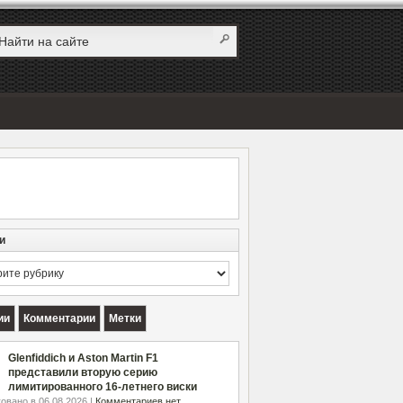
и
и
ии
Комментарии
Метки
Glenfiddich и Aston Martin F1
представили вторую серию
лимитированного 16-летнего виски
овано в 06.08.2026 |
Комментариев нет