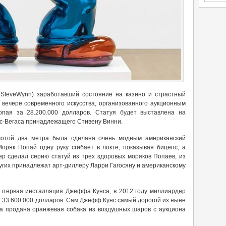
SteveWynn) заработавший состояние на казино и страстный
 вечере современного искусства, организованного аукционным
опая за 28.200.000 долларов. Статуя будет выставлена на
с-Вегаса принадлежащего Стивену Винни.
сотой два метра была сделана очень модным американский
Моряк Попай одну руку сгибает в локте, показывая бицепс, а
ер сделал серию статуй из трех здоровых моряков Попаев, из
ругих принадлежат арт-диллеру Ларри Гагосяну и американскому
е первая инсталляция Джеффа Кунса, в 2012 году миллиардер
 33.600.000 долларов. Сам Джефф Кунс самый дорогой из ныне
а продана оранжевая собака из воздушных шаров с аукциона