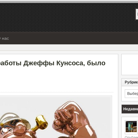
 нас
 работы Джеффы Кунсоса, было
Рубрик
Рубрик
Недавн
Опублик