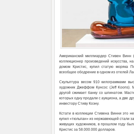
Американский миллиардер Стивен Винн (
коллекционер произведений искусства, на
домом Кристис, купил статую моряка П
всеобщее ободрение в одном из отелей Ла
Скульптура весом 910 килограммами вы
художник Джеффом Кунсос (Jeff Koons). 
другой сжимает банку со шпинатом. Маст
которых одну продали с аукциона, а две д
инвестору Стиву Коэну.
Кстати в коллекции Стивена Винни это н
купил «тюльпан» из нержавеющей стали за
живущих художников, в прошлом году был
Кристис за 58.000.000 долларов.