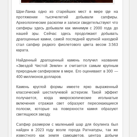
Шри-Ланка одно из старейших мест в мире где на
протяжении тысячелетий добывали сапфиры.
Археологические раскопки и записи свидетельствуют что
сапфиры здесь добывали как минимум с 2000 года до
нашей эры. Сейчас здесь продолжают добывать
драгоценные камни, самой последней крупной находкой
стал сапфир редкого фиолетового цвета весом 3.563
карата.
Найденный драгоценный камень получил название
«Звездой Чистой Земли» и считается самым крупным
природным сапфировом в мире. Его оценивают в 300 —
400 миллионов долларов.
Камень круглой формы имеете ярко выраженный
классический шестилучевой астеризм. Такой эффект
получается, когда микроскопические игольчатые
включения отражая свет образуют пересекающиеся
полоски, которые на поверхности камня образуют
светящуюся звезду.
Сапфир размером с маленький шар для боулинга был
найден в 2023 году возле города Ратнапуры, так же
известного как земля самоцветов, центра добычи