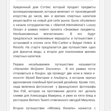
Аукционный дом Сотбис который продает предметы
коллекционировании, которые включает от произведений
искусства до часов, вин и крепких спиртных напитков
решил выйти на новый для себя рынок. Было объявлено
о начале сотрудничества с «Marriott International’s Luxury
Group» в рамках нового проекта «Знаковые предметы.
Необыкновенные впечатления». В его будут
предлагаться эксклюзивные маршруты и путешествия с
остановкой в отелях сети Ritz-Carlton и Bulgari Hotels &
Resorts. На старте предлагается два путешествия одно
для фанатов моды, а второе для поклонников крепких
спиртных напитков.
Первое незабываемое путешествие называется
«Alexander McQueen Discovery». В его рамках гости
отправиться в Лондон, где проведут две ночи в люксе и
посетят Музей Виктории и Альберта, в котором черпал
вдохновение покойный британский дизайнер. Кроме того,
сюда включена фотосессия у французского фотографа
Энн Рэй, которая на протяжении десяти лет делала
снимки для Александра Маккуина, и ужин из пяти блюд в
ресторане Berners Tavern отмеченного звездой Мишлена.
Второе путешествие «Whiskey Reverie» начнется с