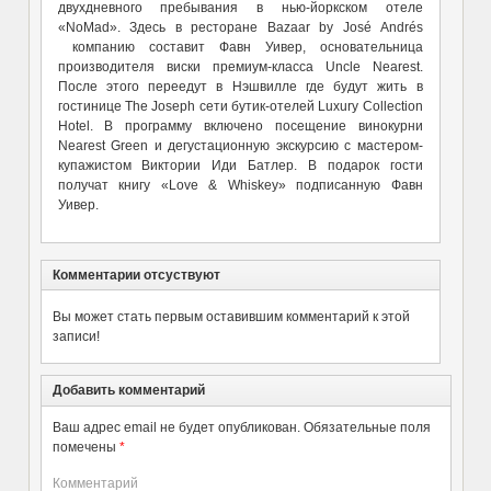
двухдневного пребывания в нью-йоркском отеле
«NoMad». Здесь в ресторане Bazaar by José Andrés
компанию составит Фавн Уивер, основательница
производителя виски премиум-класса Uncle Nearest.
После этого переедут в Нэшвилле где будут жить в
гостинице The Joseph сети бутик-отелей Luxury Collection
Hotel. В программу включено посещение винокурни
Nearest Green и дегустационную экскурсию с мастером-
купажистом Виктории Иди Батлер. В подарок гости
получат книгу «Love & Whiskey» подписанную Фавн
Уивер.
Комментарии отсуствуют
Вы может стать первым оставившим комментарий к этой
записи!
Добавить комментарий
Ваш адрес email не будет опубликован.
Обязательные поля
помечены
*
Комментарий