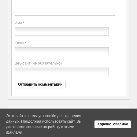
Имя
*
Email
*
Веб-сайт (не обязательно)
Этот сайт использует cookie для хранения
данных. Продолжая использовать сайт, Вы
Copyright elitethings. All Rights
Об Arras WordPress Theme
Хорошо, спасибо
Reserved.
даете свое согласие на работу с этими
файлами.