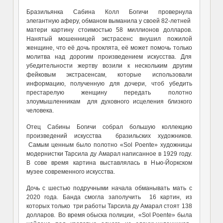
Бразильянка Сабина Колл Богичи провернула
элегантную аферу, обманом выманила у своей 82-летней
матери картину стоимостью 58 миллионов долларов.
Нанятый мошенницей экстрасенс внушил пожилой
женщине, что её дочь проклята, её может помочь только
молитва над дорогим произведением искусства. Для
убедительности жертву возили к нескольким другим
фейковым экстрасенсам, которые использовали
информацию, полученную для дочери, чтоб убедить
престарелую женщину передать полотно
злоумышленникам для духовного исцеления близкого
человека.
Отец Сабины Богичи собрал большую коллекцию
произведений искусства бразильских художников.
Самым ценным было полотно «Sol Poente» художницы
модернистки Тарсила ду Амарал написанное в 1929 году.
В сове время картина выставлялась в Нью-Йоркском
музее современного искусства.
Дочь с шестью подручными начала обманывать мать с
2020 года. Банда смогла заполучить 16 картин, из
которых только три работы Тарсила ду Амарал стоят 138
долларов. Во время обыска полиции, «Sol Poente» была