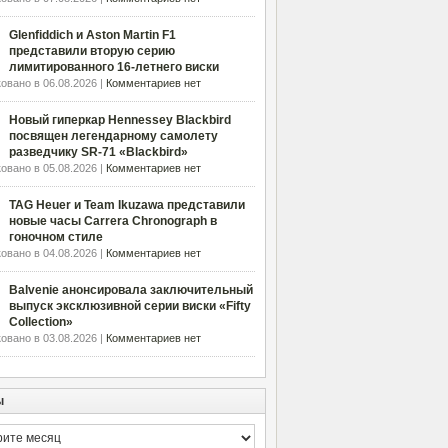
Glenfiddich и Aston Martin F1
представили вторую серию
лимитированного 16-летнего виски
овано в 06.08.2026 |
Комментариев нет
Новый гиперкар Hennessey Blackbird
посвящен легендарному самолету
разведчику SR-71 «Blackbird»
овано в 05.08.2026 |
Комментариев нет
TAG Heuer и Team Ikuzawa представили
новые часы Carrera Chronograph в
гоночном стиле
овано в 04.08.2026 |
Комментариев нет
Balvenie анонсировала заключительный
выпуск эксклюзивной серии виски «Fifty
Collection»
овано в 03.08.2026 |
Комментариев нет
ы