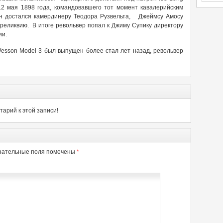
 12 мая 1898 года, командовавшего тот момент кавалерийским
он достался камердинеру Теодора Рузвельта, Джеймсу Амосу
 реликвию. В итоге револьвер попал к Джиму Супику директору
ии.
Wesson Model 3 был выпущен более стал лет назад, револьвер
арий к этой записи!
зательные поля помечены
*