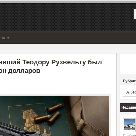
 нас
авший Теодору Рузвельту был
он долларов
Рубрик
Рубрик
Недавн
Опублик