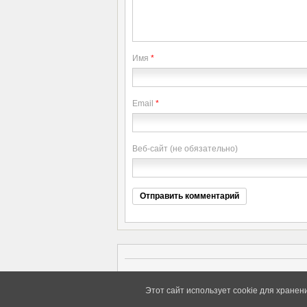
Имя
*
Email
*
Веб-сайт (не обязательно)
Copyright elitethings. All Rights Reserved.
Этот сайт использует cookie для хранен