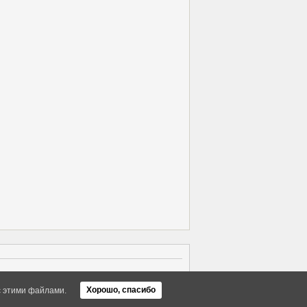
Об Arras WordPress Theme
Хорошо, спасибо
с этими файлами.