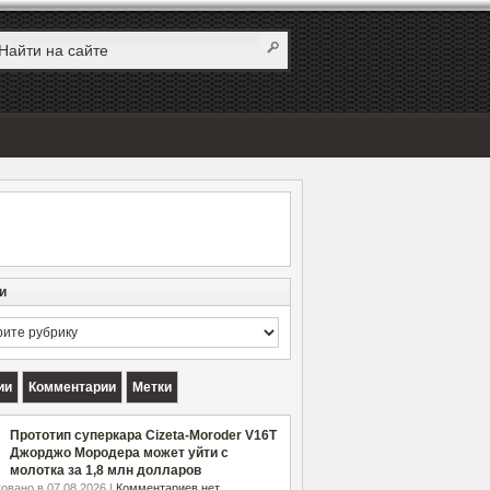
и
и
ии
Комментарии
Метки
Прототип суперкара Cizeta-Moroder V16T
Джорджо Мородера может уйти с
молотка за 1,8 млн долларов
овано в 07.08.2026 |
Комментариев нет