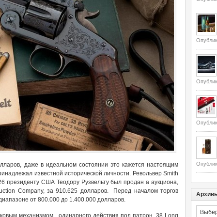
Опублик
Опублик
Опублик
Опублик
лларов, даже в идеальном состоянии это кажется настоящим
принадлежал известной исторической личности. Револьвер Smith
6 президенту США Теодору Рузвельту был продан а аукциона,
Auction Company, за 910.625 долларов. Перед началом торгов
Архив
иапазоне от 800.000 до 1.400.000 долларов.
Архивы
усковым механизмом одинарного действия под патрон .38 Long