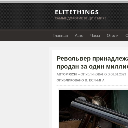
ELITETHINGS
САМЫЕ ДОРОГИЕ ВЕЩИ В МИРЕ
Главная
Авто
Часы
Отели
О
Револьвер принадлеж
продан за один милли
АВТОР
RICHI
–
ОПУБЛИКОВАНО В 06.01.2023
ОПУБЛИКОВАНО В:
ВСЯЧИНА