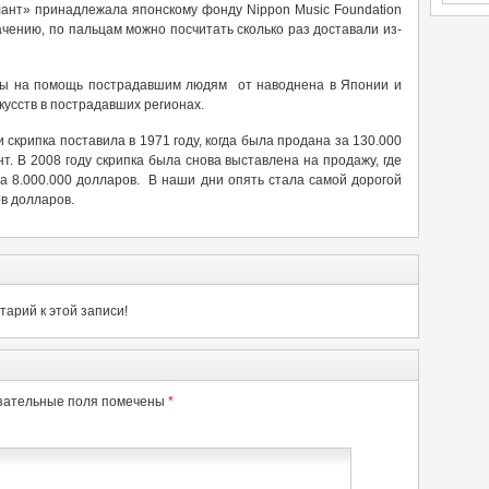
ант» принадлежала японскому фонду Nippon Music Foundation
чению, по пальцам можно посчитать сколько раз доставали из-
ны на помощь пострадавшим людям от наводнена в Японии и
усств в пострадавших регионах.
скрипка поставила в 1971 году, когда была продана за 130.000
т. В 2008 году скрипка была снова выставлена на продажу, где
а 8.000.000 долларов. В наши дни опять стала самой дорогой
в долларов.
арий к этой записи!
зательные поля помечены
*