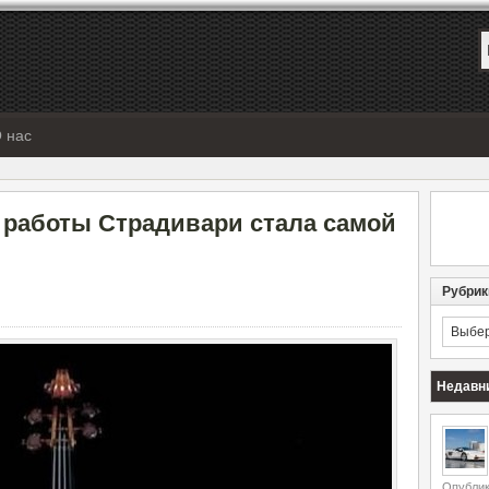
 нас
 работы Страдивари стала самой
Рубрик
Рубрик
Недавн
Опублик