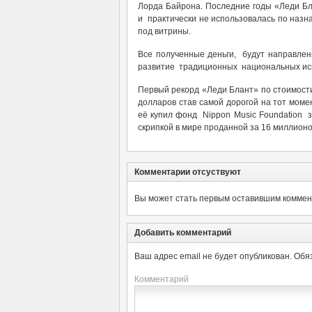
Лорда Байрона. Последние годы «Леди Бл
и практически не использовалась по назна
под витрины.
Все полученные деньги, будут направле
развитие традиционных национальных иск
Первый рекорд «Леди Блант» по стоимости 
долларов став самой дорогой на тот момен
её купил фонд Nippon Music Foundation з
скрипкой в мире проданной за 16 миллионо
Комментарии отсуствуют
Вы может стать первым оставившим коммент
Добавить комментарий
Ваш адрес email не будет опубликован.
Обя
Комментарий