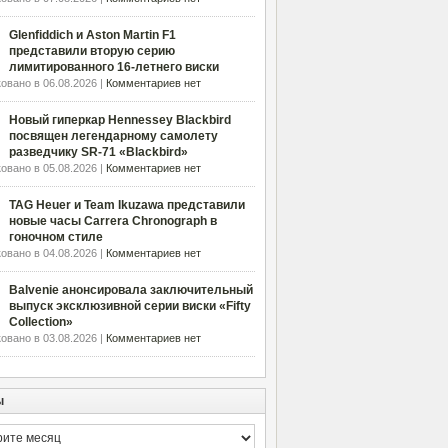
Glenfiddich и Aston Martin F1
представили вторую серию
лимитированного 16-летнего виски
овано в 06.08.2026 |
Комментариев нет
Новый гиперкар Hennessey Blackbird
посвящен легендарному самолету
разведчику SR-71 «Blackbird»
овано в 05.08.2026 |
Комментариев нет
TAG Heuer и Team Ikuzawa представили
новые часы Carrera Chronograph в
гоночном стиле
овано в 04.08.2026 |
Комментариев нет
Balvenie анонсировала заключительный
выпуск эксклюзивной серии виски «Fifty
Collection»
овано в 03.08.2026 |
Комментариев нет
ы