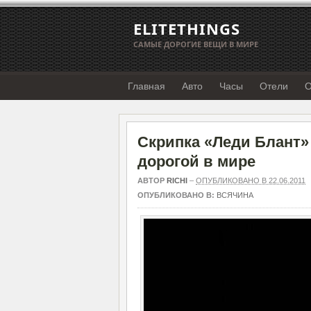
ELITETHINGS
САМЫЕ ДОРОГИЕ ВЕЩИ В МИРЕ
Главная
Авто
Часы
Отели
О
Скрипка «Леди Блант»
дорогой в мире
АВТОР
RICHI
–
ОПУБЛИКОВАНО В 22.06.2011
ОПУБЛИКОВАНО В:
ВСЯЧИНА