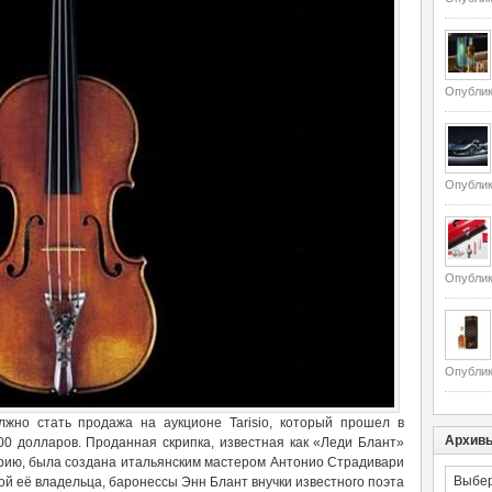
Опублик
Опублик
Опублик
Опублик
жно стать продажа на аукционе Tarisio, который прошел в
Архив
00 долларов. Проданная скрипка, известная как «Леди Блант»
торию, была создана итальянским мастером Антонио Страдивари
Архивы
вой её владельца, баронессы Энн Блант внучки известного поэта