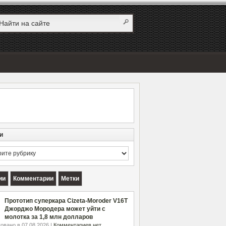
и
и
ии
Комментарии
Метки
Прототип суперкара Cizeta-Moroder V16T
Джорджо Мородера может уйти с
молотка за 1,8 млн долларов
овано в 07.08.2026 |
Комментариев нет