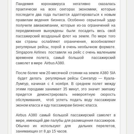
Пандемия коронавируса негативно сказалась
практически на всех секторах экономики, которые
последите два года пытаются адаптироваться к новым
правилам ведения бизнеса. Особенно серьезный удар
получили авиакомпании, которые из-за ограничений на
передвижения вынуждены были посадить весь свой
пассажирский воздушный флот на земле. По мере того
как страны ослабляют ограничения, возобновляют
регулярные рейсы, порой в очень необычном формате.
Singapore Airlines поставили на рейс с очень маленьким
временем полета, самый большой пассажирский
самолет в мире Airbus A380.
После более чем 20-месячной стоянки на земле A380 SIA
будет делать регулярные рейсы Сингапур — Куала-
Лумпур, начиная с 4 ноября. В среднем полет между
этими городами занимает 35 минут, это значит экипажу
придется демонстрировать невероятную скорость
обслуживания, чтоб успеть подать воду пассажирам
эконом класса и еду пассажирам бизнес класса.
Airbus A380 самый большой пассажирский самолет в
мире, имеющий две палубы для размещения пассажиров.
Обычно их используют для дальних перелетов,
занимающих от 8 до 15 часов.