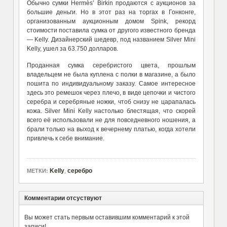
Обычно сумки Hermès’ Birkin продаются с аукционов за
большие деньги. Но в этот раз на торгах в Гонконге,
организованным аукционным домом Spink, рекорд
стоимости поставила сумка от другого известного бренда
— Kelly. Дизайнерский шедевр, под названием Silver Mini
Kelly, ушел за 63.750 долларов.
Проданная сумка серебристого цвета, прошлым
владельцем не была куплена с полки в магазине, а было
пошита по индивидуальному заказу. Самое интересное
здесь это ремешок через плечо, в виде цепочки и чистого
серебра и серебряные ножки, чтоб снизу не царапалась
кожа. Silver Mini Kelly настолько блестящая, что скорей
всего её использовали не для повседневного ношения, а
брали только на выход к вечернему платью, когда хотели
привлечь к себе внимание.
Kelly
,
серебро
МЕТКИ:
Комментарии отсуствуют
Вы может стать первым оставившим комментарий к этой
записи!