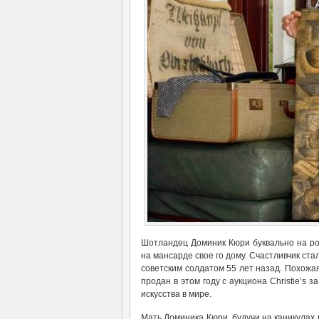
Шотландец Доминик Кюри буквально на ро
на мансарде свое го дому. Счастливчик ст
советским солдатом 55 лет назад. Похожа
продан в этом году с аукциона Сhristie’s
искусства в мире.
Мать Доминика Кюри, будучи на каникулах