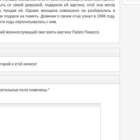
ыть со своей девушкой, подарили ей картину, чтоб она могла
м, продав её. Однако женщина совершено не разбиралась в
и подарок на память. Доминик о своем отце узнал в 1998 году,
 эти годы переписывалась с ним.
ский военнослужащий смог взять картину Пабло Пикассо.
арий к этой записи!
зательные поля помечены
*