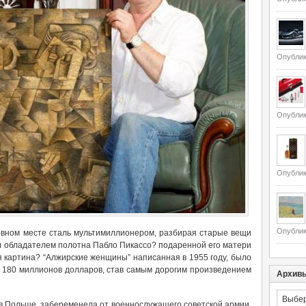
Опублик
Опублик
Опублик
Опублик
вном месте сталь мультимиллионером, разбирая старые вещи
ал обладателем полотна Пабло Пикассо? подаренной его матери
я картина? “Алжирские женщины” написанная в 1955 году, было
 за 180 миллионов долларов, став самым дорогим произведением
Архив
Архивы
 в Польше, забеременела от военнослужащего советской армии.