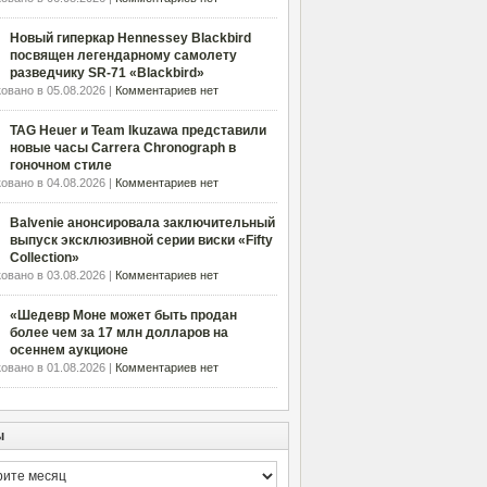
Новый гиперкар Hennessey Blackbird
посвящен легендарному самолету
разведчику SR-71 «Blackbird»
овано в 05.08.2026 |
Комментариев нет
TAG Heuer и Team Ikuzawa представили
новые часы Carrera Chronograph в
гоночном стиле
овано в 04.08.2026 |
Комментариев нет
Balvenie анонсировала заключительный
выпуск эксклюзивной серии виски «Fifty
Collection»
овано в 03.08.2026 |
Комментариев нет
«Шедевр Моне может быть продан
более чем за 17 млн долларов на
осеннем аукционе
овано в 01.08.2026 |
Комментариев нет
ы