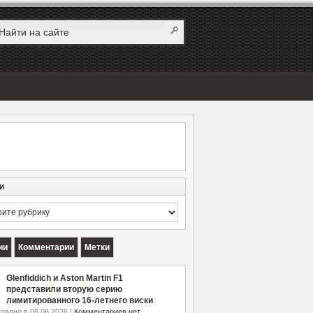
и
и
ии
Комментарии
Метки
Glenfiddich и Aston Martin F1
представили вторую серию
лимитированного 16-летнего виски
овано в 06.08.2026 |
Комментариев нет