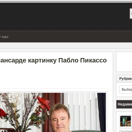
 нас
ансарде картинку Пабло Пикассо
Рубрик
Рубрик
Недавн
Опублик