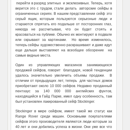
перейти в разряд элитных и эксклюзивных. Теперь, хотя
верится это с трудом, стали делать авторские сейфы в
ограниченных сериях. В нашем представлении сейф это
серый ящик, которым пользуются серьезные люди и
стараются спрятать его подальше от посторонних глаз,
никогда не рассчитываю, что он будет стоять и
красоваться на публике. Обычно их монтируют в подвале
или скрывают за картинами. Но время изменилось,
теперь сейфы художественно раскрашивают и даже идут
еще дальше выставляют на всеобщее обозрение на
самые видные места.
Один из управляющих магазинов занимающихся
продажей сейфов, говорит благодаря, новой тенденции
удалось значительно увеличить объемы продажи. В
отличии от предыдущих лет, теперь для частных домов
приобретают около 10 000 сейфов. Недавно проданный
пентхаус за 140 000 000 английских фунтов,
находящийся в Гайд Парке, имел одну особенность, там
был установлен лакированный сейф Stockinger.
Stockinger в мире сейфом, имеет такой же статус как
Range Rover среди машин. Основными покупателями
сейфов этого производителя являются люди которым за
40 лет и они добились успеха в жизни. Они уже все что