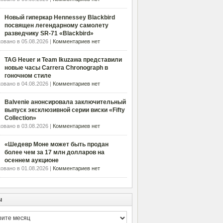
Новый гиперкар Hennessey Blackbird
посвящен легендарному самолету
разведчику SR-71 «Blackbird»
овано в 05.08.2026 |
Комментариев нет
TAG Heuer и Team Ikuzawa представили
новые часы Carrera Chronograph в
гоночном стиле
овано в 04.08.2026 |
Комментариев нет
Balvenie анонсировала заключительный
выпуск эксклюзивной серии виски «Fifty
Collection»
овано в 03.08.2026 |
Комментариев нет
«Шедевр Моне может быть продан
более чем за 17 млн долларов на
осеннем аукционе
овано в 01.08.2026 |
Комментариев нет
ы