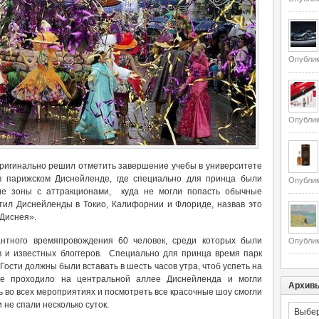
Опублик
Опублик
оригинально решил отметить завершение учебы в университете
в парижском Диснейленде, где специально для принца были
Опублик
ие зоны с аттракционами, куда не могли попасть обычные
етил Диснейленды в Токио, Калифорнии и Флориде, назвав это
 Диснея».
антного времяпровождения 60 человек, среди которых были
Опублик
 и известных блоггеров. Специально для принца время парк
Гости должны были вставать в шесть часов утра, чтоб успеть на
ое проходило на центральной аллее Диснейленда и могли
Архив
ь во всех мероприятиях и посмотреть все красочные шоу смогли
 не спали несколько суток.
Архивы