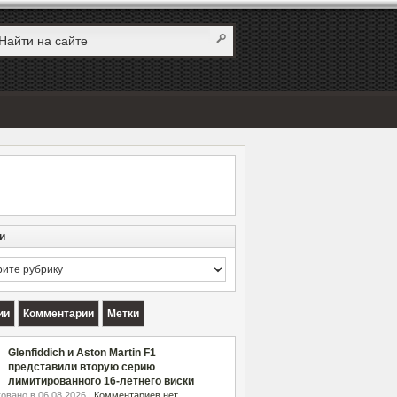
и
и
ии
Комментарии
Метки
Glenfiddich и Aston Martin F1
представили вторую серию
лимитированного 16-летнего виски
овано в 06.08.2026 |
Комментариев нет