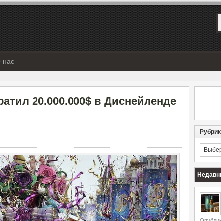
 нас
атил 20.000.000$ в Диснейленде
Рубрик
Рубрик
Недавн
Опублик