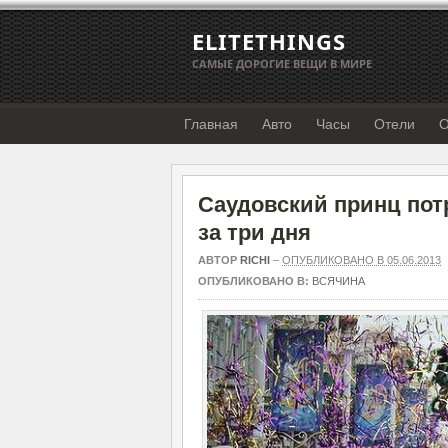
ELITETHINGS
САМЫЕ ДОРОГИЕ ВЕЩИ В МИРЕ
Главная
Авто
Часы
Отели
О
Саудовский принц потр
за три дня
АВТОР
RICHI
–
ОПУБЛИКОВАНО В 05.06.2013
ОПУБЛИКОВАНО В:
ВСЯЧИНА