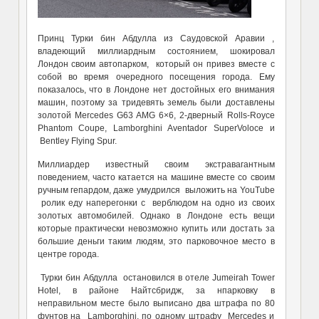
Принц Турки бин Абдулла из Саудовской Аравии ,
владеющий миллиардным состоянием, шокировал
Лондон своим автопарком, который он привез вместе с
собой во время очередного посещения города. Ему
показалось, что в Лондоне нет достойных его внимания
машин, поэтому за тридевять земель были доставлены
золотой Mercedes G63 AMG 6×6, 2-дверный Rolls-Royce
Phantom Coupe, Lamborghini Aventador SuperVoloce и
Bentley Flying Spur.
Миллиардер известный своим экстравагантным
поведением, часто катается на машине вместе со своим
ручным гепардом, даже умудрился выложить на YouTube
ролик еду наперегонки с верблюдом на одно из своих
золотых автомобилей. Однако в Лондоне есть вещи
которые практически невозможно купить или достать за
большие деньги таким людям, это парковочное место в
центре города.
Турки бин Абдулла остановился в отеле Jumeirah Tower
Hotel, в районе Найтсбридж, за нпарковку в
неправильном месте было выписано два штрафа по 80
фунтов на Lamborghini, по одному штрафу Mercedes и