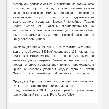
Мотоциклы привлекают к себе внимания, не только когда
они ревут на дорогах, закладывая уши прохожим, а также
когда эксклюзивные модели оценивают просто в
невероятные суммы как для двухколесного
транспортного средства. Турецкий дизайнер Тархан
Телли (Tarhan Telli), который специализируется на
кастом-байках, сделал золотой мотоцикл, который сейчас
считается самым дорогим в мире, который даже попал в
книгу рекордов Гиннеса.
На мотоцикл имеющий вес 355 килограмма, установлен
3
двигатель объемом 1801см
мощностью 128 лошадиных
силы. Все металлические части шасси мотоцикла, и
колесные диски покрыты белым и желтым золотом.
Передняя вилка сделана змей плавно переходящих в
крыло, а бензобак украшает медуза горгона. Тархан
Телли потратил целый год чтоб сделать этот мотоцикл.
Предыдущий рекорд стоимости, принадлежал мотоциклу
MTT Turbine Superbike за 185.000 долларов
представленный в 2004 году, на который был установлен
газотурбинный двигатель Rolls Royce Allison.